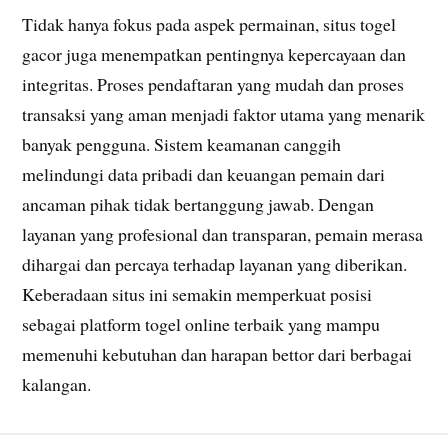
Tidak hanya fokus pada aspek permainan, situs togel
gacor juga menempatkan pentingnya kepercayaan dan
integritas. Proses pendaftaran yang mudah dan proses
transaksi yang aman menjadi faktor utama yang menarik
banyak pengguna. Sistem keamanan canggih
melindungi data pribadi dan keuangan pemain dari
ancaman pihak tidak bertanggung jawab. Dengan
layanan yang profesional dan transparan, pemain merasa
dihargai dan percaya terhadap layanan yang diberikan.
Keberadaan situs ini semakin memperkuat posisi
sebagai platform togel online terbaik yang mampu
memenuhi kebutuhan dan harapan bettor dari berbagai
kalangan.