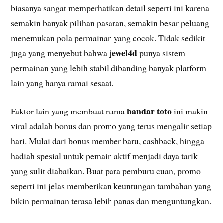
biasanya sangat memperhatikan detail seperti ini karena
semakin banyak pilihan pasaran, semakin besar peluang
menemukan pola permainan yang cocok. Tidak sedikit
jewel4d
juga yang menyebut bahwa
punya sistem
permainan yang lebih stabil dibanding banyak platform
lain yang hanya ramai sesaat.
bandar toto
Faktor lain yang membuat nama
ini makin
viral adalah bonus dan promo yang terus mengalir setiap
hari. Mulai dari bonus member baru, cashback, hingga
hadiah spesial untuk pemain aktif menjadi daya tarik
yang sulit diabaikan. Buat para pemburu cuan, promo
seperti ini jelas memberikan keuntungan tambahan yang
bikin permainan terasa lebih panas dan menguntungkan.