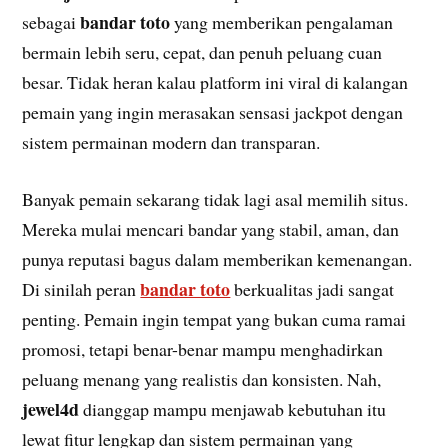
bandar toto
sebagai
yang memberikan pengalaman
bermain lebih seru, cepat, dan penuh peluang cuan
besar. Tidak heran kalau platform ini viral di kalangan
pemain yang ingin merasakan sensasi jackpot dengan
sistem permainan modern dan transparan.
Banyak pemain sekarang tidak lagi asal memilih situs.
Mereka mulai mencari bandar yang stabil, aman, dan
punya reputasi bagus dalam memberikan kemenangan.
bandar toto
Di sinilah peran
berkualitas jadi sangat
penting. Pemain ingin tempat yang bukan cuma ramai
promosi, tetapi benar-benar mampu menghadirkan
peluang menang yang realistis dan konsisten. Nah,
jewel4d
dianggap mampu menjawab kebutuhan itu
lewat fitur lengkap dan sistem permainan yang