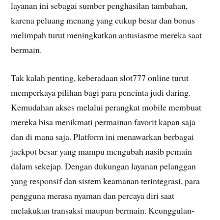
layanan ini sebagai sumber penghasilan tambahan,
karena peluang menang yang cukup besar dan bonus
melimpah turut meningkatkan antusiasme mereka saat
bermain.
Tak kalah penting, keberadaan slot777 online turut
memperkaya pilihan bagi para pencinta judi daring.
Kemudahan akses melalui perangkat mobile membuat
mereka bisa menikmati permainan favorit kapan saja
dan di mana saja. Platform ini menawarkan berbagai
jackpot besar yang mampu mengubah nasib pemain
dalam sekejap. Dengan dukungan layanan pelanggan
yang responsif dan sistem keamanan terintegrasi, para
pengguna merasa nyaman dan percaya diri saat
melakukan transaksi maupun bermain. Keunggulan-