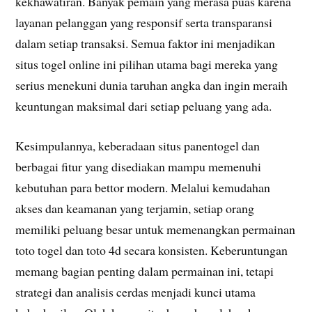
kekhawatiran. Banyak pemain yang merasa puas karena
layanan pelanggan yang responsif serta transparansi
dalam setiap transaksi. Semua faktor ini menjadikan
situs togel online ini pilihan utama bagi mereka yang
serius menekuni dunia taruhan angka dan ingin meraih
keuntungan maksimal dari setiap peluang yang ada.
Kesimpulannya, keberadaan situs panentogel dan
berbagai fitur yang disediakan mampu memenuhi
kebutuhan para bettor modern. Melalui kemudahan
akses dan keamanan yang terjamin, setiap orang
memiliki peluang besar untuk memenangkan permainan
toto togel dan toto 4d secara konsisten. Keberuntungan
memang bagian penting dalam permainan ini, tetapi
strategi dan analisis cerdas menjadi kunci utama