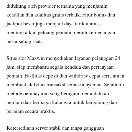
didukung oleh provider ternama yang menjamin
keadilan dan kualitas grafis terbaik. Fitur bonus dan
jackpot besar juga menjadi daya tarik utama,
meningkatkan peluang pemain meraih kemenangan
besar setiap saat.
Situs slot Maxwin menyediakan layanan pelanggan 24
jam, siap membantu segala kendala dan pertanyaan
pemain. Fasilitas deposit dan withdraw cepat serta aman
membuat aktivitas transaksi semakin nyaman. Selain itu,
metode pembayaran yang beragam memudahkan
pemain dari berbagai kalangan untuk bergabung dan
bermain secara praktis.
Ketersediaan server stabil dan tanpa gangguan