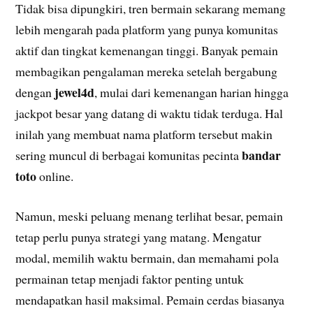
Tidak bisa dipungkiri, tren bermain sekarang memang
lebih mengarah pada platform yang punya komunitas
aktif dan tingkat kemenangan tinggi. Banyak pemain
membagikan pengalaman mereka setelah bergabung
jewel4d
dengan
, mulai dari kemenangan harian hingga
jackpot besar yang datang di waktu tidak terduga. Hal
inilah yang membuat nama platform tersebut makin
bandar
sering muncul di berbagai komunitas pecinta
toto
online.
Namun, meski peluang menang terlihat besar, pemain
tetap perlu punya strategi yang matang. Mengatur
modal, memilih waktu bermain, dan memahami pola
permainan tetap menjadi faktor penting untuk
mendapatkan hasil maksimal. Pemain cerdas biasanya