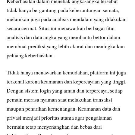
Keberhasilan dalam menebak angka-angka tersebut
tidak hanya bergantung pada keberuntungan semata,
melainkan juga pada analisis mendalam yang dilakukan
secara cermat. Situs ini menawarkan berbagai fitur
analisis dan data angka yang membantu bettor dalam
membuat prediksi yang lebih akurat dan meningkatkan
peluang keberhasilan.
Tidak hanya menawarkan kemudahan, platform ini juga
terkenal karena keamanan dan kepercayaan yang tinggi.
Dengan sistem login yang aman dan terpercaya, setiap
pemain merasa nyaman saat melakukan transaksi
maupun penarikan kemenangan. Keamanan data dan
privasi menjadi prioritas utama agar pengalaman
bermain tetap menyenangkan dan bebas dari