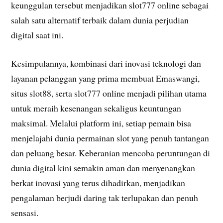
keunggulan tersebut menjadikan slot777 online sebagai
salah satu alternatif terbaik dalam dunia perjudian
digital saat ini.
Kesimpulannya, kombinasi dari inovasi teknologi dan
layanan pelanggan yang prima membuat Emaswangi,
situs slot88, serta slot777 online menjadi pilihan utama
untuk meraih kesenangan sekaligus keuntungan
maksimal. Melalui platform ini, setiap pemain bisa
menjelajahi dunia permainan slot yang penuh tantangan
dan peluang besar. Keberanian mencoba peruntungan di
dunia digital kini semakin aman dan menyenangkan
berkat inovasi yang terus dihadirkan, menjadikan
pengalaman berjudi daring tak terlupakan dan penuh
sensasi.