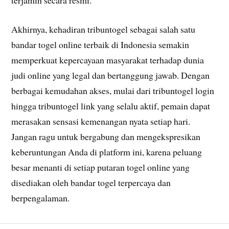
terjamin secara resmi.
Akhirnya, kehadiran tribuntogel sebagai salah satu
bandar togel online terbaik di Indonesia semakin
memperkuat kepercayaan masyarakat terhadap dunia
judi online yang legal dan bertanggung jawab. Dengan
berbagai kemudahan akses, mulai dari tribuntogel login
hingga tribuntogel link yang selalu aktif, pemain dapat
merasakan sensasi kemenangan nyata setiap hari.
Jangan ragu untuk bergabung dan mengekspresikan
keberuntungan Anda di platform ini, karena peluang
besar menanti di setiap putaran togel online yang
disediakan oleh bandar togel terpercaya dan
berpengalaman.