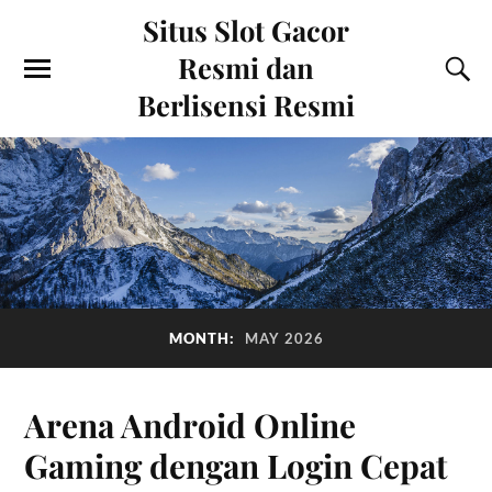
Situs Slot Gacor
Resmi dan
Berlisensi Resmi
MONTH:
MAY 2026
Arena Android Online
Gaming dengan Login Cepat