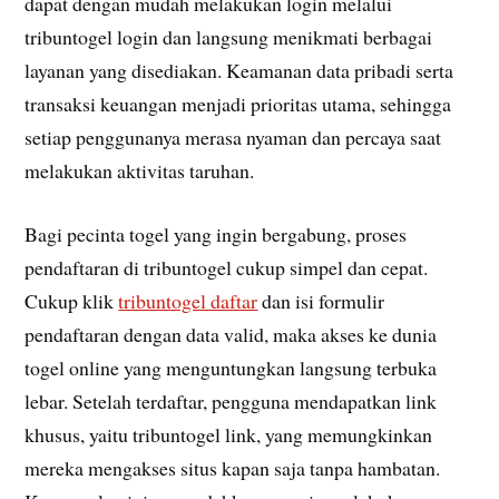
dapat dengan mudah melakukan login melalui
tribuntogel login dan langsung menikmati berbagai
layanan yang disediakan. Keamanan data pribadi serta
transaksi keuangan menjadi prioritas utama, sehingga
setiap penggunanya merasa nyaman dan percaya saat
melakukan aktivitas taruhan.
Bagi pecinta togel yang ingin bergabung, proses
pendaftaran di tribuntogel cukup simpel dan cepat.
Cukup klik
tribuntogel daftar
dan isi formulir
pendaftaran dengan data valid, maka akses ke dunia
togel online yang menguntungkan langsung terbuka
lebar. Setelah terdaftar, pengguna mendapatkan link
khusus, yaitu tribuntogel link, yang memungkinkan
mereka mengakses situs kapan saja tanpa hambatan.