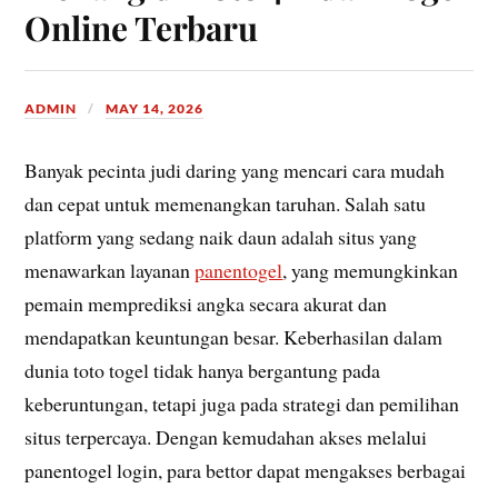
Online Terbaru
ADMIN
MAY 14, 2026
Banyak pecinta judi daring yang mencari cara mudah
dan cepat untuk memenangkan taruhan. Salah satu
platform yang sedang naik daun adalah situs yang
menawarkan layanan
panentogel
, yang memungkinkan
pemain memprediksi angka secara akurat dan
mendapatkan keuntungan besar. Keberhasilan dalam
dunia toto togel tidak hanya bergantung pada
keberuntungan, tetapi juga pada strategi dan pemilihan
situs terpercaya. Dengan kemudahan akses melalui
panentogel login, para bettor dapat mengakses berbagai