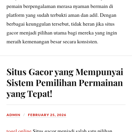
pemain berpengalaman merasa nyaman bermain di
platform yang sudah terbukti aman dan adil. Dengan
berbagai keunggulan tersebut, tidak heran jika situs
gacor menjadi pilihan utama bagi mereka yang ingin
meraih kemenangan besar secara konsisten.
Situs Gacor yang Mempunyai
Sistem Pemilihan Permainan
yang Tepat!
ADMIN
FEBRUARY 25, 2026
togel online
Situs gacor menjadi salah satu pilihan