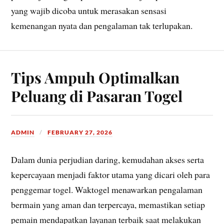
yang wajib dicoba untuk merasakan sensasi
kemenangan nyata dan pengalaman tak terlupakan.
Tips Ampuh Optimalkan
Peluang di Pasaran Togel
ADMIN
FEBRUARY 27, 2026
Dalam dunia perjudian daring, kemudahan akses serta
kepercayaan menjadi faktor utama yang dicari oleh para
penggemar togel. Waktogel menawarkan pengalaman
bermain yang aman dan terpercaya, memastikan setiap
pemain mendapatkan layanan terbaik saat melakukan