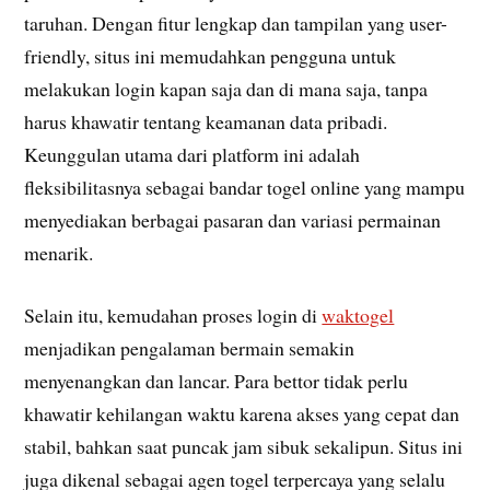
taruhan. Dengan fitur lengkap dan tampilan yang user-
friendly, situs ini memudahkan pengguna untuk
melakukan login kapan saja dan di mana saja, tanpa
harus khawatir tentang keamanan data pribadi.
Keunggulan utama dari platform ini adalah
fleksibilitasnya sebagai bandar togel online yang mampu
menyediakan berbagai pasaran dan variasi permainan
menarik.
Selain itu, kemudahan proses login di
waktogel
menjadikan pengalaman bermain semakin
menyenangkan dan lancar. Para bettor tidak perlu
khawatir kehilangan waktu karena akses yang cepat dan
stabil, bahkan saat puncak jam sibuk sekalipun. Situs ini
juga dikenal sebagai agen togel terpercaya yang selalu