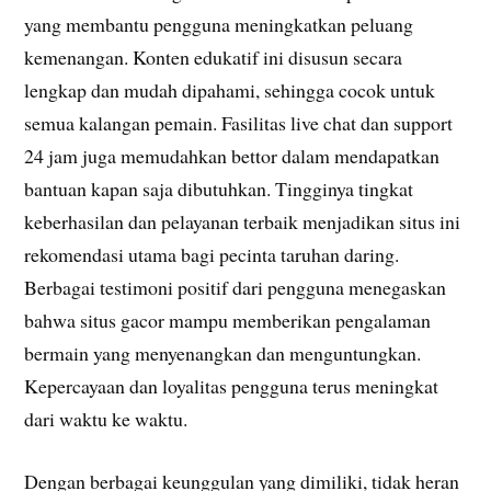
yang membantu pengguna meningkatkan peluang
kemenangan. Konten edukatif ini disusun secara
lengkap dan mudah dipahami, sehingga cocok untuk
semua kalangan pemain. Fasilitas live chat dan support
24 jam juga memudahkan bettor dalam mendapatkan
bantuan kapan saja dibutuhkan. Tingginya tingkat
keberhasilan dan pelayanan terbaik menjadikan situs ini
rekomendasi utama bagi pecinta taruhan daring.
Berbagai testimoni positif dari pengguna menegaskan
bahwa situs gacor mampu memberikan pengalaman
bermain yang menyenangkan dan menguntungkan.
Kepercayaan dan loyalitas pengguna terus meningkat
dari waktu ke waktu.
Dengan berbagai keunggulan yang dimiliki, tidak heran