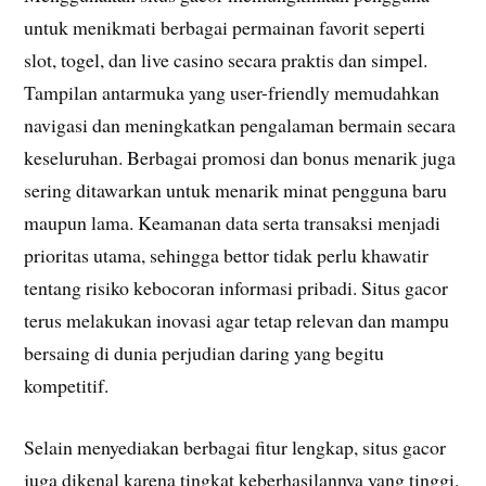
untuk menikmati berbagai permainan favorit seperti
slot, togel, dan live casino secara praktis dan simpel.
Tampilan antarmuka yang user-friendly memudahkan
navigasi dan meningkatkan pengalaman bermain secara
keseluruhan. Berbagai promosi dan bonus menarik juga
sering ditawarkan untuk menarik minat pengguna baru
maupun lama. Keamanan data serta transaksi menjadi
prioritas utama, sehingga bettor tidak perlu khawatir
tentang risiko kebocoran informasi pribadi. Situs gacor
terus melakukan inovasi agar tetap relevan dan mampu
bersaing di dunia perjudian daring yang begitu
kompetitif.
Selain menyediakan berbagai fitur lengkap, situs gacor
juga dikenal karena tingkat keberhasilannya yang tinggi.