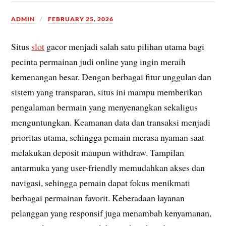
ADMIN
FEBRUARY 25, 2026
Situs
slot
gacor menjadi salah satu pilihan utama bagi
pecinta permainan judi online yang ingin meraih
kemenangan besar. Dengan berbagai fitur unggulan dan
sistem yang transparan, situs ini mampu memberikan
pengalaman bermain yang menyenangkan sekaligus
menguntungkan. Keamanan data dan transaksi menjadi
prioritas utama, sehingga pemain merasa nyaman saat
melakukan deposit maupun withdraw. Tampilan
antarmuka yang user-friendly memudahkan akses dan
navigasi, sehingga pemain dapat fokus menikmati
berbagai permainan favorit. Keberadaan layanan
pelanggan yang responsif juga menambah kenyamanan,