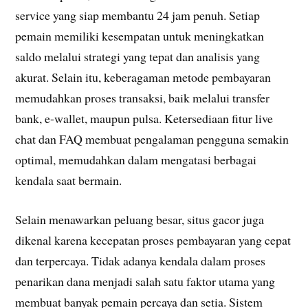
service yang siap membantu 24 jam penuh. Setiap
pemain memiliki kesempatan untuk meningkatkan
saldo melalui strategi yang tepat dan analisis yang
akurat. Selain itu, keberagaman metode pembayaran
memudahkan proses transaksi, baik melalui transfer
bank, e-wallet, maupun pulsa. Ketersediaan fitur live
chat dan FAQ membuat pengalaman pengguna semakin
optimal, memudahkan dalam mengatasi berbagai
kendala saat bermain.
Selain menawarkan peluang besar, situs gacor juga
dikenal karena kecepatan proses pembayaran yang cepat
dan terpercaya. Tidak adanya kendala dalam proses
penarikan dana menjadi salah satu faktor utama yang
membuat banyak pemain percaya dan setia. Sistem