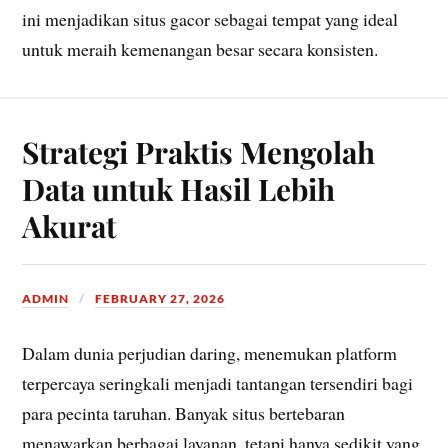
ini menjadikan situs gacor sebagai tempat yang ideal
untuk meraih kemenangan besar secara konsisten.
Strategi Praktis Mengolah
Data untuk Hasil Lebih
Akurat
ADMIN
FEBRUARY 27, 2026
Dalam dunia perjudian daring, menemukan platform
terpercaya seringkali menjadi tantangan tersendiri bagi
para pecinta taruhan. Banyak situs bertebaran
menawarkan berbagai layanan, tetapi hanya sedikit yang