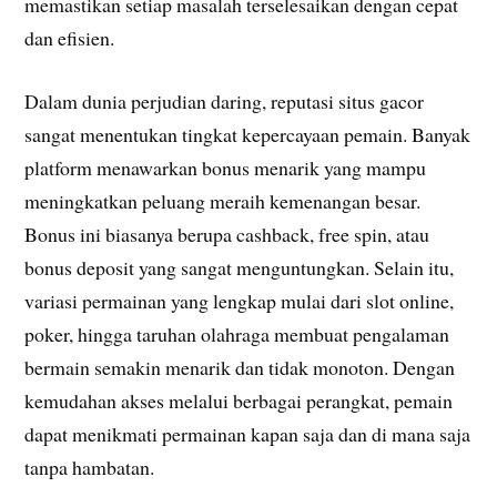
memastikan setiap masalah terselesaikan dengan cepat
dan efisien.
Dalam dunia perjudian daring, reputasi situs gacor
sangat menentukan tingkat kepercayaan pemain. Banyak
platform menawarkan bonus menarik yang mampu
meningkatkan peluang meraih kemenangan besar.
Bonus ini biasanya berupa cashback, free spin, atau
bonus deposit yang sangat menguntungkan. Selain itu,
variasi permainan yang lengkap mulai dari slot online,
poker, hingga taruhan olahraga membuat pengalaman
bermain semakin menarik dan tidak monoton. Dengan
kemudahan akses melalui berbagai perangkat, pemain
dapat menikmati permainan kapan saja dan di mana saja
tanpa hambatan.