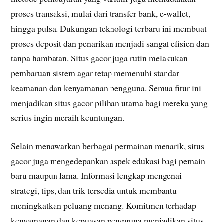
proses transaksi, mulai dari transfer bank, e-wallet,
hingga pulsa. Dukungan teknologi terbaru ini membuat
proses deposit dan penarikan menjadi sangat efisien dan
tanpa hambatan. Situs gacor juga rutin melakukan
pembaruan sistem agar tetap memenuhi standar
keamanan dan kenyamanan pengguna. Semua fitur ini
menjadikan situs gacor pilihan utama bagi mereka yang
serius ingin meraih keuntungan.
Selain menawarkan berbagai permainan menarik, situs
gacor juga mengedepankan aspek edukasi bagi pemain
baru maupun lama. Informasi lengkap mengenai
strategi, tips, dan trik tersedia untuk membantu
meningkatkan peluang menang. Komitmen terhadap
kenyamanan dan kepuasan pengguna menjadikan situs