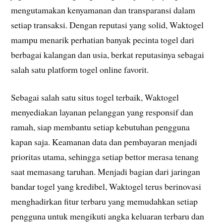
mengutamakan kenyamanan dan transparansi dalam
setiap transaksi. Dengan reputasi yang solid, Waktogel
mampu menarik perhatian banyak pecinta togel dari
berbagai kalangan dan usia, berkat reputasinya sebagai
salah satu platform togel online favorit.
Sebagai salah satu situs togel terbaik, Waktogel
menyediakan layanan pelanggan yang responsif dan
ramah, siap membantu setiap kebutuhan pengguna
kapan saja. Keamanan data dan pembayaran menjadi
prioritas utama, sehingga setiap bettor merasa tenang
saat memasang taruhan. Menjadi bagian dari jaringan
bandar togel yang kredibel, Waktogel terus berinovasi
menghadirkan fitur terbaru yang memudahkan setiap
pengguna untuk mengikuti angka keluaran terbaru dan