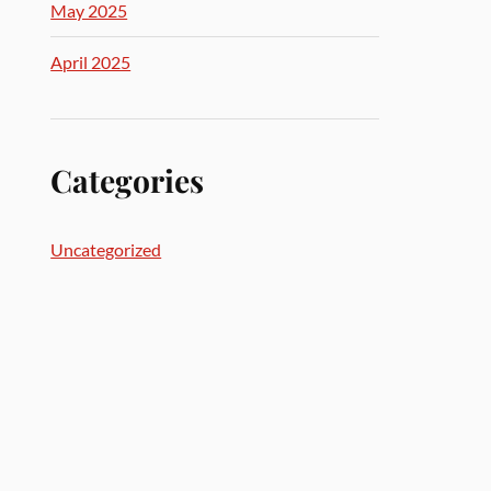
May 2025
April 2025
Categories
Uncategorized