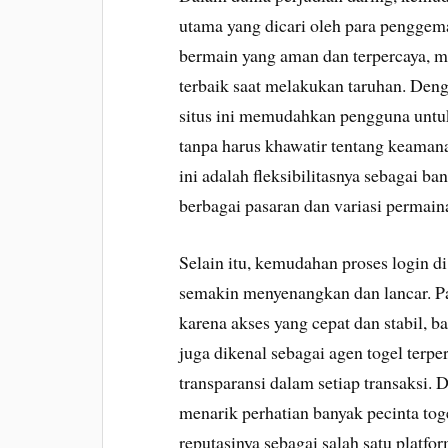
utama yang dicari oleh para pengge
bermain yang aman dan terpercaya, 
terbaik saat melakukan taruhan. Denga
situs ini memudahkan pengguna untuk
tanpa harus khawatir tentang keamana
ini adalah fleksibilitasnya sebagai 
berbagai pasaran dan variasi permain
Selain itu, kemudahan proses login d
semakin menyenangkan dan lancar. Par
karena akses yang cepat dan stabil, b
juga dikenal sebagai agen togel ter
transparansi dalam setiap transaksi.
menarik perhatian banyak pecinta toge
reputasinya sebagai salah satu platfor