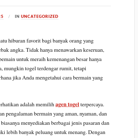
25
IN
UNCATEGORIZED
atu hiburan favorit bagi banyak orang yang
ebak angka. Tidak hanya menawarkan keseruan,
 pemain untuk meraih kemenangan besar hanya
, mungkin togel terdengar rumit, tetapi
rhana jika Anda mengetahui cara bermain yang
agen togel
perhatikan adalah memilih
terpercaya.
an pengalaman bermain yang aman, nyaman, dan
ga biasanya menyediakan berbagai jenis pasaran dan
iki lebih banyak peluang untuk menang. Dengan