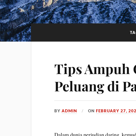
TA
Tips Ampuh 
Peluang di P
BY
ADMIN
ON
FEBRUARY 27, 20
Dalam dunia perjudian daring, kemud