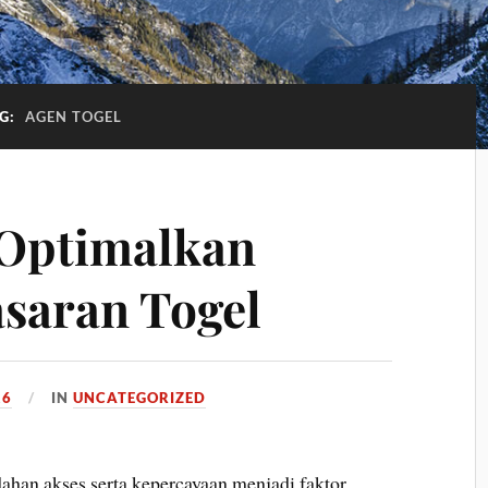
G:
AGEN TOGEL
Optimalkan
asaran Togel
26
IN
UNCATEGORIZED
ahan akses serta kepercayaan menjadi faktor