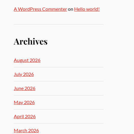
A WordPress Commenter
on
Hello world!
Archives
August 2026
July 2026
June 2026
May 2026
April 2026
March 2026