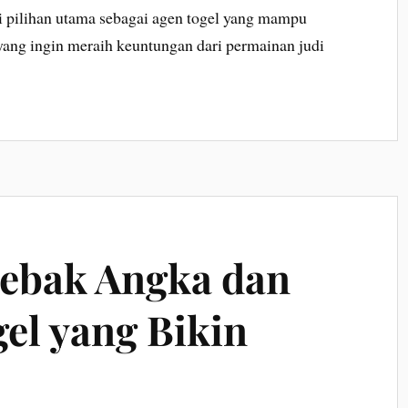
 pilihan utama sebagai agen togel yang mampu
ang ingin meraih keuntungan dari permainan judi
ebak Angka dan
el yang Bikin