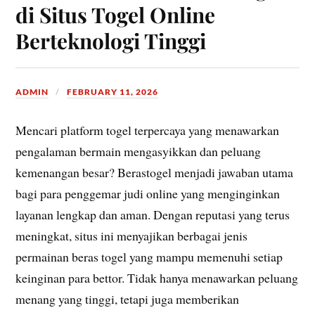
di Situs Togel Online
Berteknologi Tinggi
ADMIN
FEBRUARY 11, 2026
Mencari platform togel terpercaya yang menawarkan
pengalaman bermain mengasyikkan dan peluang
kemenangan besar? Berastogel menjadi jawaban utama
bagi para penggemar judi online yang menginginkan
layanan lengkap dan aman. Dengan reputasi yang terus
meningkat, situs ini menyajikan berbagai jenis
permainan beras togel yang mampu memenuhi setiap
keinginan para bettor. Tidak hanya menawarkan peluang
menang yang tinggi, tetapi juga memberikan