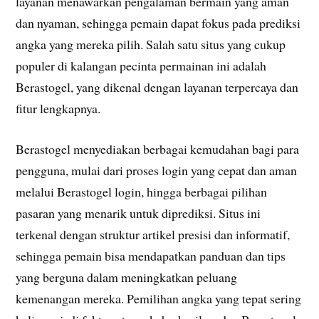
layanan menawarkan pengalaman bermain yang aman
dan nyaman, sehingga pemain dapat fokus pada prediksi
angka yang mereka pilih. Salah satu situs yang cukup
populer di kalangan pecinta permainan ini adalah
Berastogel, yang dikenal dengan layanan terpercaya dan
fitur lengkapnya.
Berastogel menyediakan berbagai kemudahan bagi para
pengguna, mulai dari proses login yang cepat dan aman
melalui Berastogel login, hingga berbagai pilihan
pasaran yang menarik untuk diprediksi. Situs ini
terkenal dengan struktur artikel presisi dan informatif,
sehingga pemain bisa mendapatkan panduan dan tips
yang berguna dalam meningkatkan peluang
kemenangan mereka. Pemilihan angka yang tepat sering