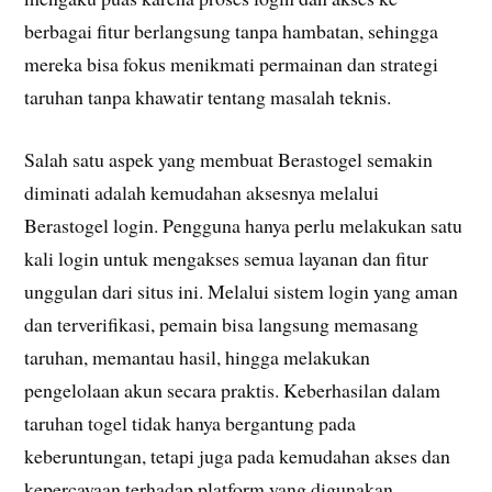
berbagai fitur berlangsung tanpa hambatan, sehingga
mereka bisa fokus menikmati permainan dan strategi
taruhan tanpa khawatir tentang masalah teknis.
Salah satu aspek yang membuat Berastogel semakin
diminati adalah kemudahan aksesnya melalui
Berastogel login. Pengguna hanya perlu melakukan satu
kali login untuk mengakses semua layanan dan fitur
unggulan dari situs ini. Melalui sistem login yang aman
dan terverifikasi, pemain bisa langsung memasang
taruhan, memantau hasil, hingga melakukan
pengelolaan akun secara praktis. Keberhasilan dalam
taruhan togel tidak hanya bergantung pada
keberuntungan, tetapi juga pada kemudahan akses dan
kepercayaan terhadap platform yang digunakan.