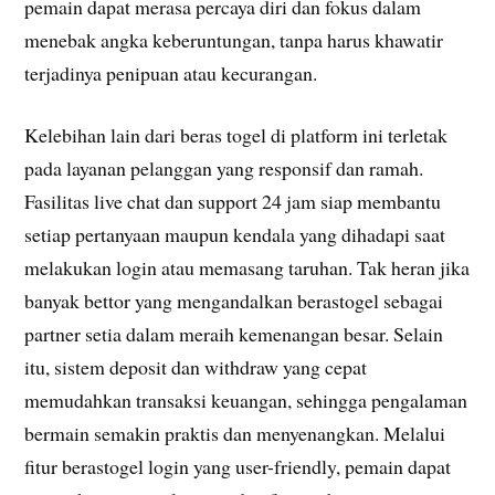
pemain dapat merasa percaya diri dan fokus dalam
menebak angka keberuntungan, tanpa harus khawatir
terjadinya penipuan atau kecurangan.
Kelebihan lain dari beras togel di platform ini terletak
pada layanan pelanggan yang responsif dan ramah.
Fasilitas live chat dan support 24 jam siap membantu
setiap pertanyaan maupun kendala yang dihadapi saat
melakukan login atau memasang taruhan. Tak heran jika
banyak bettor yang mengandalkan berastogel sebagai
partner setia dalam meraih kemenangan besar. Selain
itu, sistem deposit dan withdraw yang cepat
memudahkan transaksi keuangan, sehingga pengalaman
bermain semakin praktis dan menyenangkan. Melalui
fitur berastogel login yang user-friendly, pemain dapat