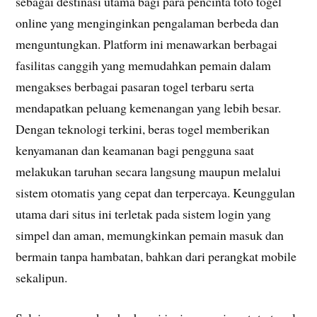
sebagai destinasi utama bagi para pencinta toto togel
online yang menginginkan pengalaman berbeda dan
menguntungkan. Platform ini menawarkan berbagai
fasilitas canggih yang memudahkan pemain dalam
mengakses berbagai pasaran togel terbaru serta
mendapatkan peluang kemenangan yang lebih besar.
Dengan teknologi terkini, beras togel memberikan
kenyamanan dan keamanan bagi pengguna saat
melakukan taruhan secara langsung maupun melalui
sistem otomatis yang cepat dan terpercaya. Keunggulan
utama dari situs ini terletak pada sistem login yang
simpel dan aman, memungkinkan pemain masuk dan
bermain tanpa hambatan, bahkan dari perangkat mobile
sekalipun.