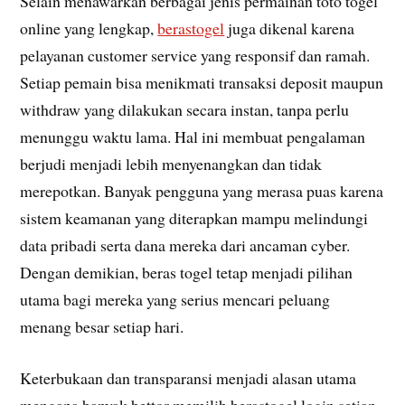
Selain menawarkan berbagai jenis permainan toto togel
online yang lengkap,
berastogel
juga dikenal karena
pelayanan customer service yang responsif dan ramah.
Setiap pemain bisa menikmati transaksi deposit maupun
withdraw yang dilakukan secara instan, tanpa perlu
menunggu waktu lama. Hal ini membuat pengalaman
berjudi menjadi lebih menyenangkan dan tidak
merepotkan. Banyak pengguna yang merasa puas karena
sistem keamanan yang diterapkan mampu melindungi
data pribadi serta dana mereka dari ancaman cyber.
Dengan demikian, beras togel tetap menjadi pilihan
utama bagi mereka yang serius mencari peluang
menang besar setiap hari.
Keterbukaan dan transparansi menjadi alasan utama
mengapa banyak bettor memilih berastogel login setiap