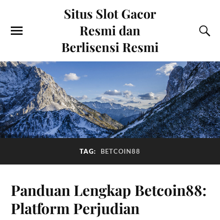
Situs Slot Gacor
Resmi dan
Berlisensi Resmi
TAG:
BETCOIN88
Panduan Lengkap Betcoin88:
Platform Perjudian