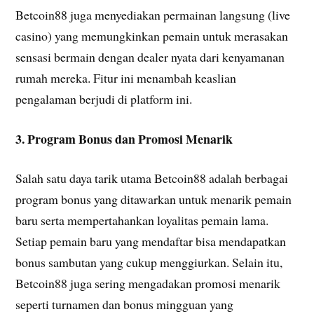
Betcoin88 juga menyediakan permainan langsung (live
casino) yang memungkinkan pemain untuk merasakan
sensasi bermain dengan dealer nyata dari kenyamanan
rumah mereka. Fitur ini menambah keaslian
pengalaman berjudi di platform ini.
3. Program Bonus dan Promosi Menarik
Salah satu daya tarik utama Betcoin88 adalah berbagai
program bonus yang ditawarkan untuk menarik pemain
baru serta mempertahankan loyalitas pemain lama.
Setiap pemain baru yang mendaftar bisa mendapatkan
bonus sambutan yang cukup menggiurkan. Selain itu,
Betcoin88 juga sering mengadakan promosi menarik
seperti turnamen dan bonus mingguan yang