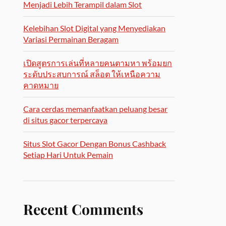
Menjadi Lebih Terampil dalam Slot
Kelebihan Slot Digital yang Menyediakan
Variasi Permainan Beragam
เปิดสูตรการเล่นที่หลายคนตามหา พร้อมยก
ระดับประสบการณ์ สล็อต ให้เหนือความ
คาดหมาย
Cara cerdas memanfaatkan peluang besar
di situs gacor terpercaya
Situs Slot Gacor Dengan Bonus Cashback
Setiap Hari Untuk Pemain
Recent Comments