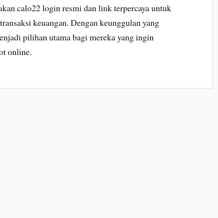
akan calo22 login resmi dan link terpercaya untuk
 transaksi keuangan. Dengan keunggulan yang
menjadi pilihan utama bagi mereka yang ingin
t online.