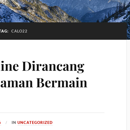
TAG:
CALO22
line Dirancang
laman Bermain
6
IN
UNCATEGORIZED