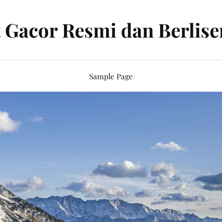
t Gacor Resmi dan Berlis
Sample Page