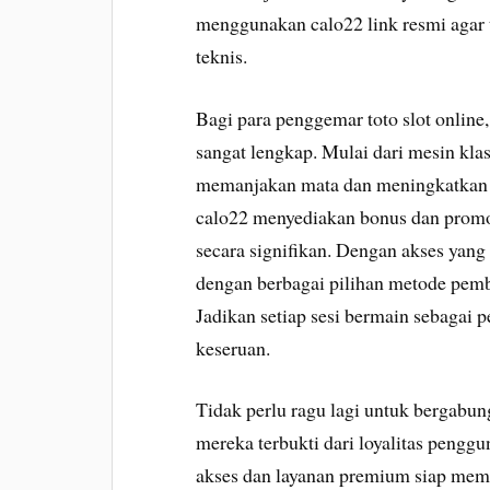
menggunakan calo22 link resmi agar 
teknis.
Bagi para penggemar toto slot online
sangat lengkap. Mulai dari mesin kla
memanjakan mata dan meningkatkan 
calo22 menyediakan bonus dan promo
secara signifikan. Dengan akses yan
dengan berbagai pilihan metode pemba
Jadikan setiap sesi bermain sebaga
keseruan.
Tidak perlu ragu lagi untuk bergabun
mereka terbukti dari loyalitas peng
akses dan layanan premium siap mem