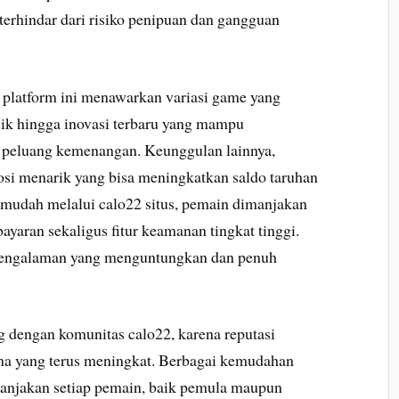
terhindar dari risiko penipuan dan gangguan
, platform ini menawarkan variasi game yang
sik hingga inovasi terbaru yang mampu
peluang kemenangan. Keunggulan lainnya,
si menarik yang bisa meningkatkan saldo taruhan
g mudah melalui calo22 situs, pemain dimanjakan
yaran sekaligus fitur keamanan tingkat tinggi.
i pengalaman yang menguntungkan dan penuh
g dengan komunitas calo22, karena reputasi
guna yang terus meningkat. Berbagai kemudahan
anjakan setiap pemain, baik pemula maupun