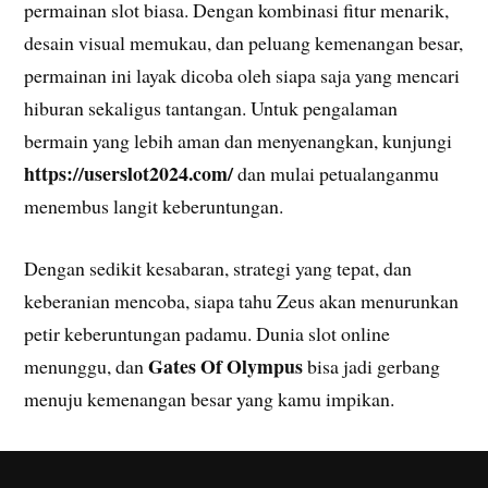
permainan slot biasa. Dengan kombinasi fitur menarik,
desain visual memukau, dan peluang kemenangan besar,
permainan ini layak dicoba oleh siapa saja yang mencari
hiburan sekaligus tantangan. Untuk pengalaman
bermain yang lebih aman dan menyenangkan, kunjungi
https://userslot2024.com/
dan mulai petualanganmu
menembus langit keberuntungan.
Dengan sedikit kesabaran, strategi yang tepat, dan
keberanian mencoba, siapa tahu Zeus akan menurunkan
petir keberuntungan padamu. Dunia slot online
Gates Of Olympus
menunggu, dan
bisa jadi gerbang
menuju kemenangan besar yang kamu impikan.