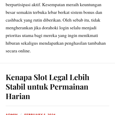
berpartisipasi aktif. Kesempatan meraih keuntungan
besar semakin terbuka lebar berkat sistem bonus dan
cashback yang rutin diberikan. Oleh sebab itu, tidak
mengherankan jika dorahoki login selalu menjadi
prioritas utama bagi mereka yang ingin menikmati
hiburan sekaligus mendapatkan penghasilan tambahan
secara online.
Kenapa Slot Legal Lebih
Stabil untuk Permainan
Harian
ADMIN
FEBRUARY 5, 2026