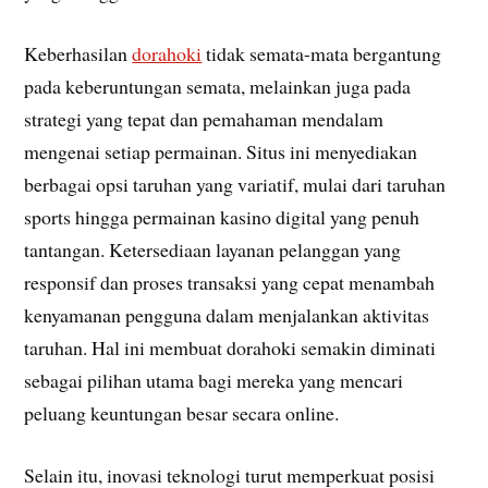
Keberhasilan
dorahoki
tidak semata-mata bergantung
pada keberuntungan semata, melainkan juga pada
strategi yang tepat dan pemahaman mendalam
mengenai setiap permainan. Situs ini menyediakan
berbagai opsi taruhan yang variatif, mulai dari taruhan
sports hingga permainan kasino digital yang penuh
tantangan. Ketersediaan layanan pelanggan yang
responsif dan proses transaksi yang cepat menambah
kenyamanan pengguna dalam menjalankan aktivitas
taruhan. Hal ini membuat dorahoki semakin diminati
sebagai pilihan utama bagi mereka yang mencari
peluang keuntungan besar secara online.
Selain itu, inovasi teknologi turut memperkuat posisi