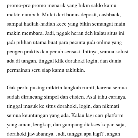
promo-pro promo menarik yang bikin saldo kamu
makin nambah. Mulai dari bonus deposit, cashback,
sampai hadiah-hadiah kece yang bikin semangat main
makin membara. Jadi, nggak heran deh kalau situs ini
jadi pilihan utama buat para pecinta judi online yang
pengen praktis dan penuh sensasi. Intinya, semua solusi
ada di tangan, tinggal klik dorahoki login, dan dunia
permainan seru siap kamu taklukin.
Gak perlu pusing mikirin langkah rumit, karena semua
sudah dirancang simpel dan efisien. Asal tahu caranya,
tinggal masuk ke situs dorahoki, login, dan nikmati
semua keuntungan yang ada. Kalau lagi cari platform
yang aman, lengkap, dan gampang diakses kapan saja,
dorahoki jawabannya. Jadi, tunggu apa lagi? Jangan