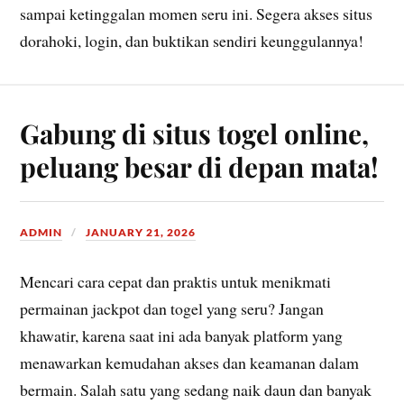
sampai ketinggalan momen seru ini. Segera akses situs
dorahoki, login, dan buktikan sendiri keunggulannya!
Gabung di situs togel online,
peluang besar di depan mata!
ADMIN
JANUARY 21, 2026
Mencari cara cepat dan praktis untuk menikmati
permainan jackpot dan togel yang seru? Jangan
khawatir, karena saat ini ada banyak platform yang
menawarkan kemudahan akses dan keamanan dalam
bermain. Salah satu yang sedang naik daun dan banyak