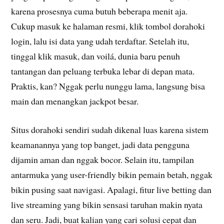
karena prosesnya cuma butuh beberapa menit aja.
Cukup masuk ke halaman resmi, klik tombol dorahoki
login, lalu isi data yang udah terdaftar. Setelah itu,
tinggal klik masuk, dan voilá, dunia baru penuh
tantangan dan peluang terbuka lebar di depan mata.
Praktis, kan? Nggak perlu nunggu lama, langsung bisa
main dan menangkan jackpot besar.
Situs dorahoki sendiri sudah dikenal luas karena sistem
keamanannya yang top banget, jadi data pengguna
dijamin aman dan nggak bocor. Selain itu, tampilan
antarmuka yang user-friendly bikin pemain betah, nggak
bikin pusing saat navigasi. Apalagi, fitur live betting dan
live streaming yang bikin sensasi taruhan makin nyata
dan seru. Jadi, buat kalian yang cari solusi cepat dan