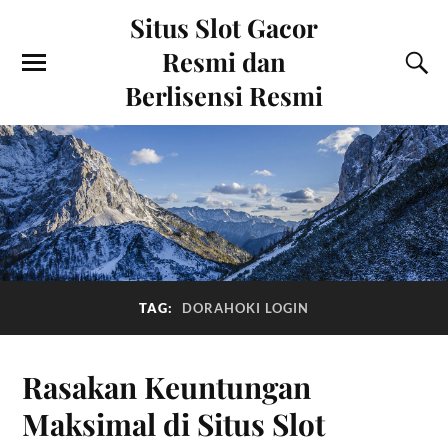
Situs Slot Gacor
Resmi dan
Berlisensi Resmi
TAG:
DORAHOKI LOGIN
Rasakan Keuntungan
Maksimal di Situs Slot