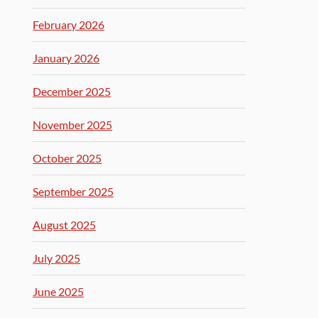
February 2026
January 2026
December 2025
November 2025
October 2025
September 2025
August 2025
July 2025
June 2025