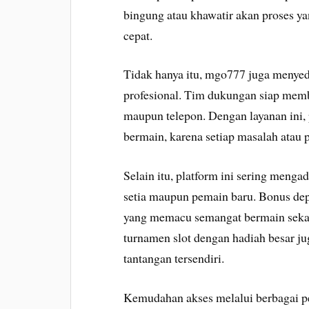
bingung atau khawatir akan proses ya
cepat.
Tidak hanya itu, mgo777 juga menyed
profesional. Tim dukungan siap memba
maupun telepon. Dengan layanan ini,
bermain, karena setiap masalah atau p
Selain itu, platform ini sering men
setia maupun pemain baru. Bonus depo
yang memacu semangat bermain seka
turnamen slot dengan hadiah besar j
tantangan tersendiri.
Kemudahan akses melalui berbagai pe