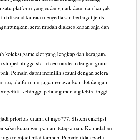
 satu platform yang sedang naik daun dan banyak
ini dikenal karena menyediakan berbagai jenis
guntungkan, serta mudah diakses kapan saja dan
h koleksi game slot yang lengkap dan beragam.
an simpel hingga slot video modern dengan grafis
pah. Pemain dapat memilih sesuai dengan selera
n itu, platform ini juga menawarkan slot dengan
kompetitif, sehingga peluang menang lebih tinggi
di prioritas utama di mgo777. Sistem enkripsi
transaksi keuangan pemain tetap aman. Kemudahan
 juga menjadi nilai tambah. Pemain tidak perlu