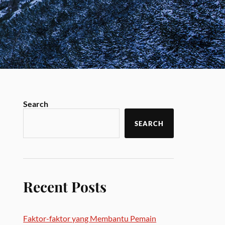
Search
SEARCH
Recent Posts
Faktor-faktor yang Membantu Pemain