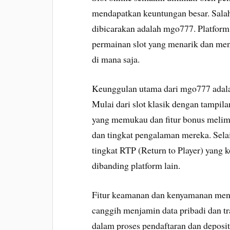
mendapatkan keuntungan besar. Salah
dibicarakan adalah mgo777. Platform 
permainan slot yang menarik dan men
di mana saja.
Keunggulan utama dari mgo777 adala
Mulai dari slot klasik dengan tampil
yang memukau dan fitur bonus melim
dan tingkat pengalaman mereka. Selai
tingkat RTP (Return to Player) yang 
dibanding platform lain.
Fitur keamanan dan kenyamanan menja
canggih menjamin data pribadi dan 
dalam proses pendaftaran dan deposit