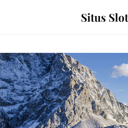
Situs Slo