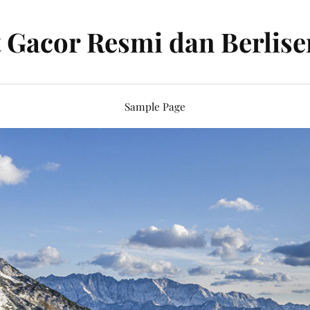
t Gacor Resmi dan Berlis
Sample Page