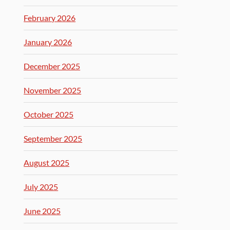
February 2026
January 2026
December 2025
November 2025
October 2025
September 2025
August 2025
July 2025
June 2025