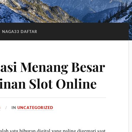
:
NAGA33 DAFTAR
asi Menang Besar
nan Slot Online
5
IN
UNCATEGORIZED
alah satu hiburan digital yang paling digemari saat