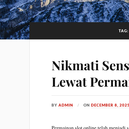
TAG
Nikmati Sens
Lewat Permai
BY
ADMIN
ON
DECEMBER 8, 202
Permainan slot online telah menjadi s