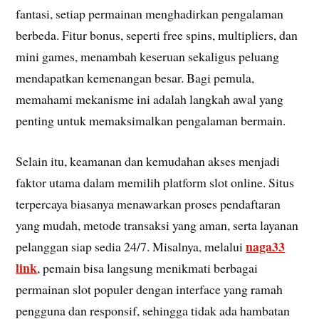
fantasi, setiap permainan menghadirkan pengalaman
berbeda. Fitur bonus, seperti free spins, multipliers, dan
mini games, menambah keseruan sekaligus peluang
mendapatkan kemenangan besar. Bagi pemula,
memahami mekanisme ini adalah langkah awal yang
penting untuk memaksimalkan pengalaman bermain.
Selain itu, keamanan dan kemudahan akses menjadi
faktor utama dalam memilih platform slot online. Situs
terpercaya biasanya menawarkan proses pendaftaran
yang mudah, metode transaksi yang aman, serta layanan
naga33
pelanggan siap sedia 24/7. Misalnya, melalui
link
, pemain bisa langsung menikmati berbagai
permainan slot populer dengan interface yang ramah
pengguna dan responsif, sehingga tidak ada hambatan