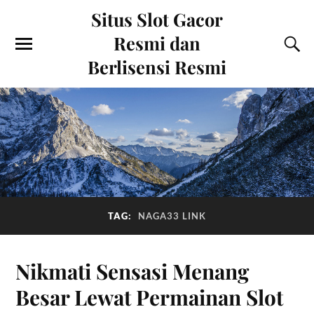
Situs Slot Gacor
Resmi dan
Berlisensi Resmi
TAG:
NAGA33 LINK
Nikmati Sensasi Menang
Besar Lewat Permainan Slot