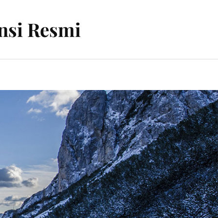
ensi Resmi