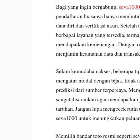
Bagi yang ingin bergabung,
seva1000
pendaftaran biasanya hanya membutuh
data diri dan verifikasi akun. Setela
berbagai layanan yang tersedia, term
mendapatkan kemenangan. Dengan rep
menjamin keamanan data dan transaks
Selain kemudahan akses, beberapa tip
mengatur modal dengan bijak, tidak t
prediksi dari sumber terpercaya. Men
sangat disarankan agar mendapatka
taruhan. Jangan lupa mengecek rutin u
seva1000 untuk meningkatkan pelua
Memilih bandar toto resmi seperti 