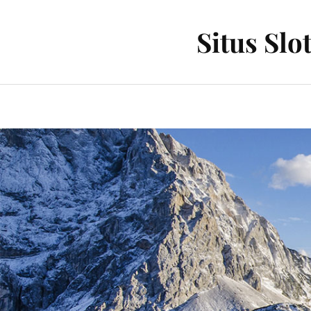
Situs Slo