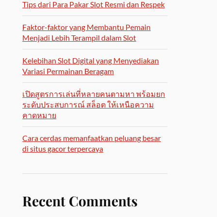
Tips dari Para Pakar Slot Resmi dan Respek
Faktor-faktor yang Membantu Pemain
Menjadi Lebih Terampil dalam Slot
Kelebihan Slot Digital yang Menyediakan
Variasi Permainan Beragam
เปิดสูตรการเล่นที่หลายคนตามหา พร้อมยก
ระดับประสบการณ์ สล็อต ให้เหนือความ
คาดหมาย
Cara cerdas memanfaatkan peluang besar
di situs gacor terpercaya
Recent Comments