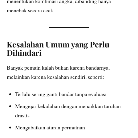
menentukan kombinasi angka, dibanding hanya
menebak secara acak.
Kesalahan Umum yang Perlu
Dihindari
Banyak pemain kalah bukan karena bandarnya,
melainkan karena kesalahan sendiri, seperti:
Terlalu sering ganti bandar tanpa evaluasi
Mengejar kekalahan dengan menaikkan taruhan
drastis
Mengabaikan aturan permainan