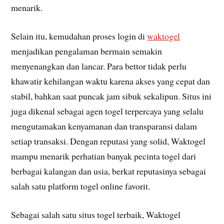
menarik.
Selain itu, kemudahan proses login di
waktogel
menjadikan pengalaman bermain semakin
menyenangkan dan lancar. Para bettor tidak perlu
khawatir kehilangan waktu karena akses yang cepat dan
stabil, bahkan saat puncak jam sibuk sekalipun. Situs ini
juga dikenal sebagai agen togel terpercaya yang selalu
mengutamakan kenyamanan dan transparansi dalam
setiap transaksi. Dengan reputasi yang solid, Waktogel
mampu menarik perhatian banyak pecinta togel dari
berbagai kalangan dan usia, berkat reputasinya sebagai
salah satu platform togel online favorit.
Sebagai salah satu situs togel terbaik, Waktogel