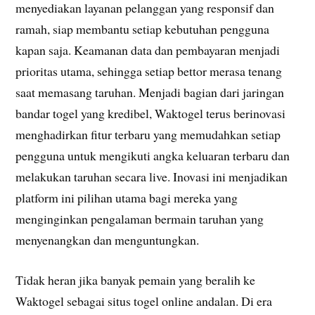
menyediakan layanan pelanggan yang responsif dan
ramah, siap membantu setiap kebutuhan pengguna
kapan saja. Keamanan data dan pembayaran menjadi
prioritas utama, sehingga setiap bettor merasa tenang
saat memasang taruhan. Menjadi bagian dari jaringan
bandar togel yang kredibel, Waktogel terus berinovasi
menghadirkan fitur terbaru yang memudahkan setiap
pengguna untuk mengikuti angka keluaran terbaru dan
melakukan taruhan secara live. Inovasi ini menjadikan
platform ini pilihan utama bagi mereka yang
menginginkan pengalaman bermain taruhan yang
menyenangkan dan menguntungkan.
Tidak heran jika banyak pemain yang beralih ke
Waktogel sebagai situs togel online andalan. Di era