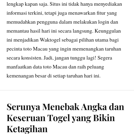
lengkap kapan saja. Situs ini tidak hanya menyediakan
informasi terkini, tetapi juga menawarkan fitur yang
memudahkan pengguna dalam melakukan login dan
memantau hasil hari ini secara langsung. Keunggulan
ini menjadikan Waktogel sebagai pilihan utama bagi
pecinta toto Macau yang ingin memenangkan taruhan
secara konsisten. Jadi, jangan tunggu lagi! Segera
manfaatkan data toto Macau dan raih peluang
kemenangan besar di setiap taruhan hari ini.
Serunya Menebak Angka dan
Keseruan Togel yang Bikin
Ketagihan