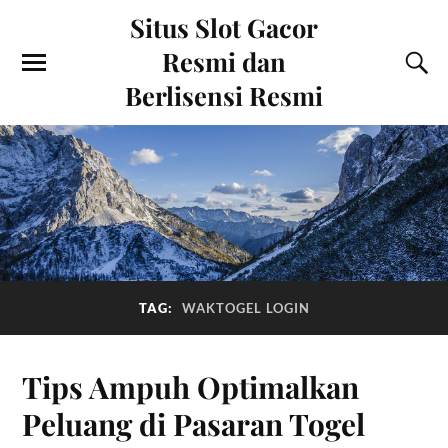
Situs Slot Gacor
Resmi dan
Berlisensi Resmi
TAG:
WAKTOGEL LOGIN
Tips Ampuh Optimalkan
Peluang di Pasaran Togel