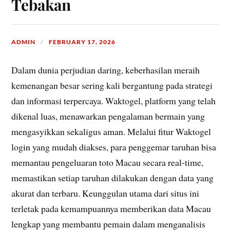
Tebakan
ADMIN
FEBRUARY 17, 2026
Dalam dunia perjudian daring, keberhasilan meraih
kemenangan besar sering kali bergantung pada strategi
dan informasi terpercaya. Waktogel, platform yang telah
dikenal luas, menawarkan pengalaman bermain yang
mengasyikkan sekaligus aman. Melalui fitur Waktogel
login yang mudah diakses, para penggemar taruhan bisa
memantau pengeluaran toto Macau secara real-time,
memastikan setiap taruhan dilakukan dengan data yang
akurat dan terbaru. Keunggulan utama dari situs ini
terletak pada kemampuannya memberikan data Macau
lengkap yang membantu pemain dalam menganalisis