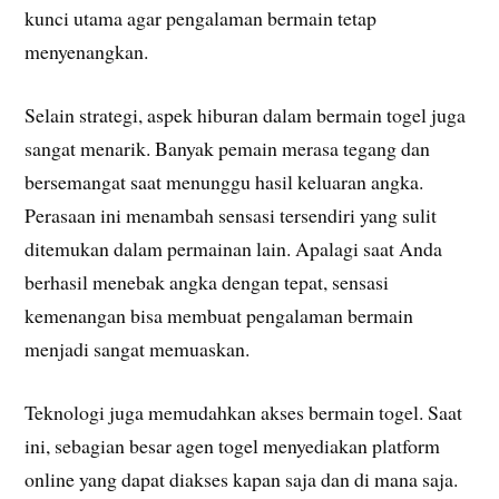
kunci utama agar pengalaman bermain tetap
menyenangkan.
Selain strategi, aspek hiburan dalam bermain togel juga
sangat menarik. Banyak pemain merasa tegang dan
bersemangat saat menunggu hasil keluaran angka.
Perasaan ini menambah sensasi tersendiri yang sulit
ditemukan dalam permainan lain. Apalagi saat Anda
berhasil menebak angka dengan tepat, sensasi
kemenangan bisa membuat pengalaman bermain
menjadi sangat memuaskan.
Teknologi juga memudahkan akses bermain togel. Saat
ini, sebagian besar agen togel menyediakan platform
online yang dapat diakses kapan saja dan di mana saja.