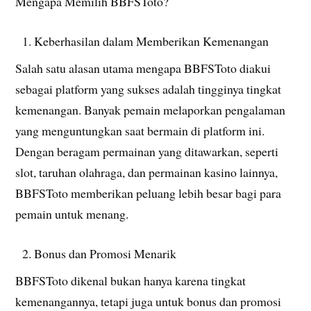
Mengapa Memilih BBFSToto?
Keberhasilan dalam Memberikan Kemenangan
Salah satu alasan utama mengapa BBFSToto diakui
sebagai platform yang sukses adalah tingginya tingkat
kemenangan. Banyak pemain melaporkan pengalaman
yang menguntungkan saat bermain di platform ini.
Dengan beragam permainan yang ditawarkan, seperti
slot, taruhan olahraga, dan permainan kasino lainnya,
BBFSToto memberikan peluang lebih besar bagi para
pemain untuk menang.
Bonus dan Promosi Menarik
BBFSToto dikenal bukan hanya karena tingkat
kemenangannya, tetapi juga untuk bonus dan promosi