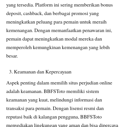
yang tersedia. Platform ini sering memberikan bonus
deposit, cashback, dan berbagai promosi yang
meningkatkan peluang para pemain untuk meraih
kemenangan. Dengan memanfaatkan penawaran ini,
pemain dapat meningkatkan modal mereka dan
memperoleh kemungkinan kemenangan yang lebih
besar.
Keamanan dan Kepercayaan
Aspek penting dalam memilih situs perjudian online
adalah keamanan. BBFSToto memiliki sistem
keamanan yang kuat, melindungi informasi dan
transaksi para pemain. Dengan lisensi resmi dan
reputasi baik di kalangan pengguna, BBFSToto
menyediakan lingkungan yang aman dan bisa dipercaya