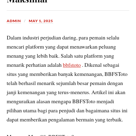
ADMIN
MAY 1, 2025
Dalam industri perjudian daring, para pemain selalu
mencari platform yang dapat menawarkan peluang
menang yang lebih baik. Salah satu platform yang
menarik perhatian adalah
bbfstoto
. Dikenal sebagai
situs yang memberikan banyak kemenangan, BBFSToto
telah berhasil menarik sejumlah besar pemain dengan
janji kemenangan yang terus-menerus. Artikel ini akan
menguraikan alasan mengapa BBFSToto menjadi
pilihan utama bagi para penjudi dan bagaimana situs ini
dapat memberikan pengalaman bermain yang terbaik.