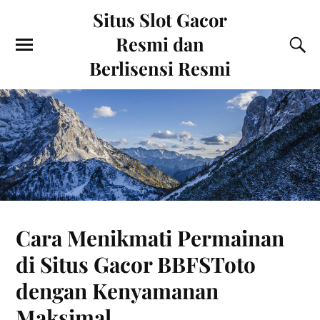
Situs Slot Gacor
Resmi dan
Berlisensi Resmi
Cara Menikmati Permainan
di Situs Gacor BBFSToto
dengan Kenyamanan
Maksimal