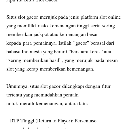
Situs slot gacor merujuk pada jenis platform slot online
yang memiliki rasio kemenangan tinggi serta sering
memberikan jackpot atau kemenangan besar
kepada para pemainnya. Istilah “gacor” berasal dari
bahasa Indonesia yang berarti “bersuara keras” atau
“sering memberikan hasil”, yang merujuk pada mesin
slot yang kerap memberikan kemenangan.
Umumnya, situs slot gacor dilengkapi dengan fitur
tertentu yang memudahkan pemain
untuk meraih kemenangan, antara lain:
– RTP Tinggi (Return to Player): Persentase