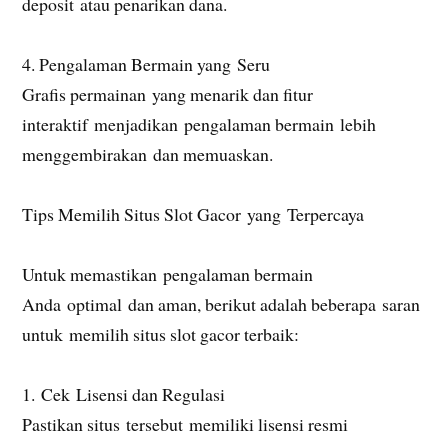
deposit atau penarikan dana.
4. Pengalaman Bermain yang Seru
Grafis permainan yang menarik dan fitur
interaktif menjadikan pengalaman bermain lebih
menggembirakan dan memuaskan.
Tips Memilih Situs Slot Gacor yang Terpercaya
Untuk memastikan pengalaman bermain
Anda optimal dan aman, berikut adalah beberapa saran
untuk memilih situs slot gacor terbaik:
1. Cek Lisensi dan Regulasi
Pastikan situs tersebut memiliki lisensi resmi