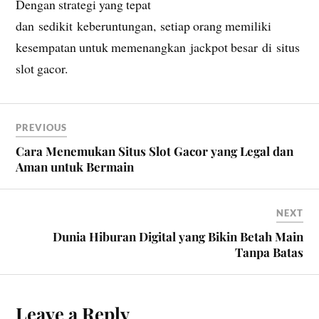
Dengan strategi yang tepat
dan sedikit keberuntungan, setiap orang memiliki
kesempatan untuk memenangkan jackpot besar di situs
slot gacor.
PREVIOUS
Cara Menemukan Situs Slot Gacor yang Legal dan
Aman untuk Bermain
NEXT
Dunia Hiburan Digital yang Bikin Betah Main
Tanpa Batas
Leave a Reply