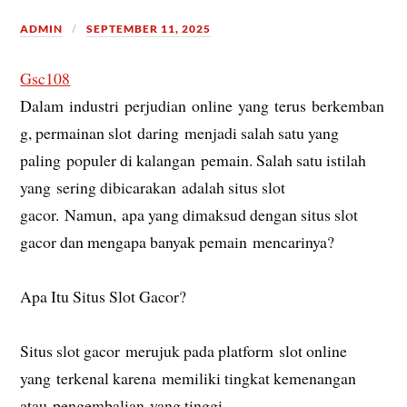
ADMIN
SEPTEMBER 11, 2025
Gsc108
Dalam industri perjudian online yang terus berkemban
g, permainan slot daring menjadi salah satu yang
paling populer di kalangan pemain. Salah satu istilah
yang sering dibicarakan adalah situs slot
gacor. Namun, apa yang dimaksud dengan situs slot
gacor dan mengapa banyak pemain mencarinya?
Apa Itu Situs Slot Gacor?
Situs slot gacor merujuk pada platform slot online
yang terkenal karena memiliki tingkat kemenangan
atau pengembalian yang tinggi