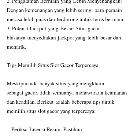
2. Pengalaman Bermain yang Lebih Menyenangkan:
Dengan kemenangan yang lebih sering, para pemain
merasa lebih puas dan terdorong untuk terus bermain.
3. Potensi Jackpot yang Besar: Situs gacor
biasanya menyediakan jackpot yang lebih besar dan
menarik.
Tips Memilih Situs Slot Gacor Terpercaya
Meskipun ada banyak situs yang mengklaim
sebagai gacor, tidak semuanya menawarkan keamanan
dan keadilan. Berikut adalah beberapa tips untuk
memilih situs slot gacor yang terpercaya:
– Periksa Lisensi Resmi: Pastikan