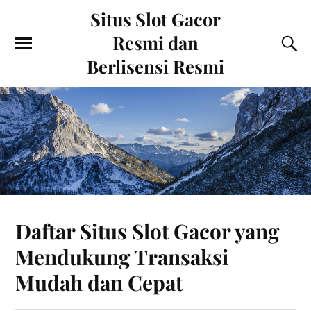
Situs Slot Gacor
Resmi dan
Berlisensi Resmi
Daftar Situs Slot Gacor yang
Mendukung Transaksi
Mudah dan Cepat