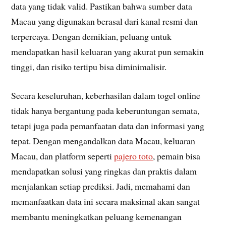
data yang tidak valid. Pastikan bahwa sumber data
Macau yang digunakan berasal dari kanal resmi dan
terpercaya. Dengan demikian, peluang untuk
mendapatkan hasil keluaran yang akurat pun semakin
tinggi, dan risiko tertipu bisa diminimalisir.
Secara keseluruhan, keberhasilan dalam togel online
tidak hanya bergantung pada keberuntungan semata,
tetapi juga pada pemanfaatan data dan informasi yang
tepat. Dengan mengandalkan data Macau, keluaran
Macau, dan platform seperti
pajero toto
, pemain bisa
mendapatkan solusi yang ringkas dan praktis dalam
menjalankan setiap prediksi. Jadi, memahami dan
memanfaatkan data ini secara maksimal akan sangat
membantu meningkatkan peluang kemenangan