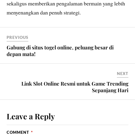
sekaligus memberikan pengalaman bermain yang lebih
menyenangkan dan penuh strategi.
PREVIOUS
Gabung di situs togel online, peluang besar di
depan mata!
NEXT
Link Slot Online Resmi untuk Game Trending
Sepanjang Hari
Leave a Reply
COMMENT
*