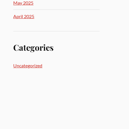
May 2025
April 2025
Categories
Uncategorized