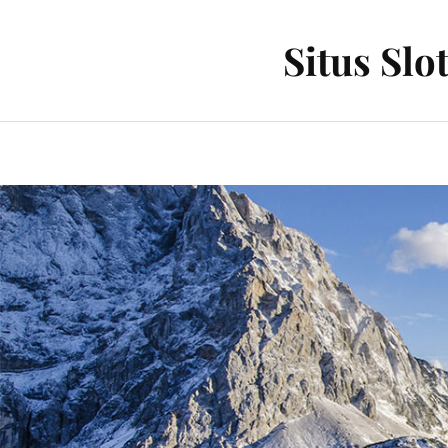
Situs Slo