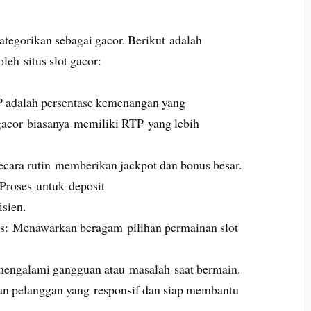
kategorikan sebagai gacor. Berikut adalah
leh situs slot gacor:
TP adalah persentase kemenangan yang
gacor biasanya memiliki RTP yang lebih
ecara rutin memberikan jackpot dan bonus besar.
Proses untuk deposit
sien.
as: Menawarkan beragam pilihan permainan slot
 mengalami gangguan atau masalah saat bermain.
n pelanggan yang responsif dan siap membantu