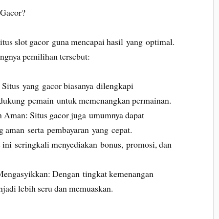
 Gacor?
tus slot gacor guna mencapai hasil yang optimal.
ngnya pemilihan tersebut:
Situs yang gacor biasanya dilengkapi
endukung pemain untuk memenangkan permainan.
n Aman: Situs gacor juga umumnya dapat
ng aman serta pembayaran yang cepat.
ini seringkali menyediakan bonus, promosi, dan
Mengasyikkan: Dengan tingkat kemenangan
njadi lebih seru dan memuaskan.