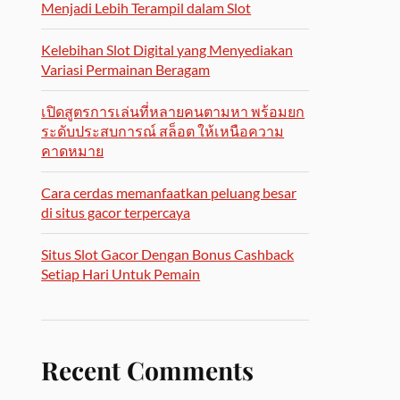
Menjadi Lebih Terampil dalam Slot
Kelebihan Slot Digital yang Menyediakan
Variasi Permainan Beragam
เปิดสูตรการเล่นที่หลายคนตามหา พร้อมยก
ระดับประสบการณ์ สล็อต ให้เหนือความ
คาดหมาย
Cara cerdas memanfaatkan peluang besar
di situs gacor terpercaya
Situs Slot Gacor Dengan Bonus Cashback
Setiap Hari Untuk Pemain
Recent Comments