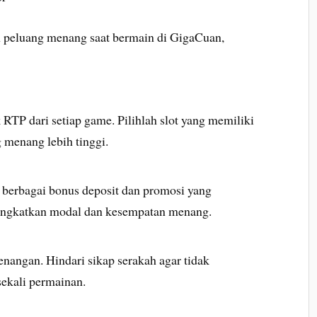
n peluang menang saat bermain di GigaCuan,
TP dari setiap game. Pilihlah slot yang memiliki
 menang lebih tinggi.
berbagai bonus deposit dan promosi yang
ningkatkan modal dan kesempatan menang.
nangan. Hindari sikap serakah agar tidak
ekali permainan.