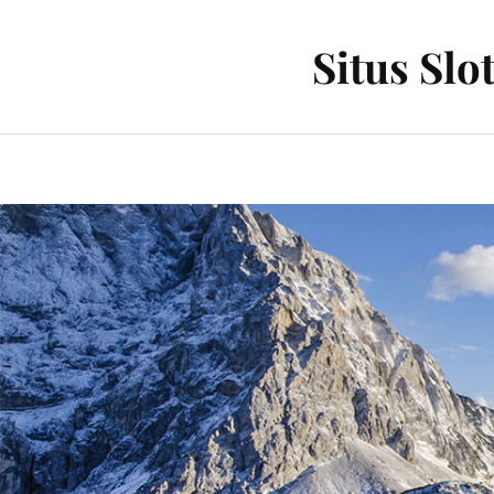
Situs Slo