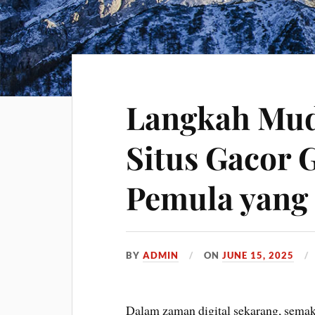
Langkah Muda
Situs Gacor 
Pemula yang
BY
ADMIN
ON
JUNE 15, 2025
Dalam zaman digital sekarang, semak