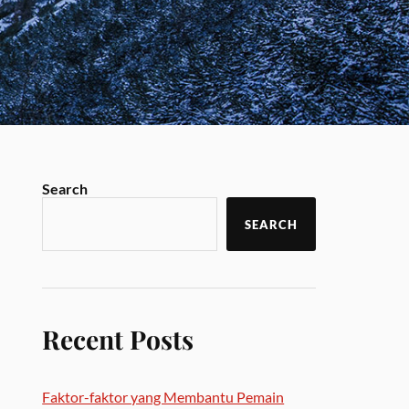
Search
SEARCH
Recent Posts
Faktor-faktor yang Membantu Pemain