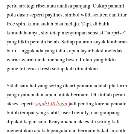
perlu strategi ribet atau analisa panjang. Cukup pahami
pola dasar seperti paylines, simbol wild, scatter, dan fitur
free spin, kamu sudah bisa melaju. Tapi, di balik
kemudahannya, slot tetap menyimpan sensasi “surprise”
yang bikin pemain betah. Setiap putaran kayak lembaran
baru—nggak ada yang tahu kapan layar bakal meledak
warna-warni tanda menang besar. Itulah yang bikin
game ini terasa fresh setiap kali dimainkan.
Salah satu hal yang sering dicari pemain adalah platform
yang nyaman dan aman untuk bermain. Di sinilah peran
akses seperti
gajah138 login
jadi penting karena pemain
butuh tempat yang stabil, user-friendly, dan gampang
dipakai kapan saja. Kenyamanan akses itu sering kali
menentukan apakah pengalaman bermain bakal smooth