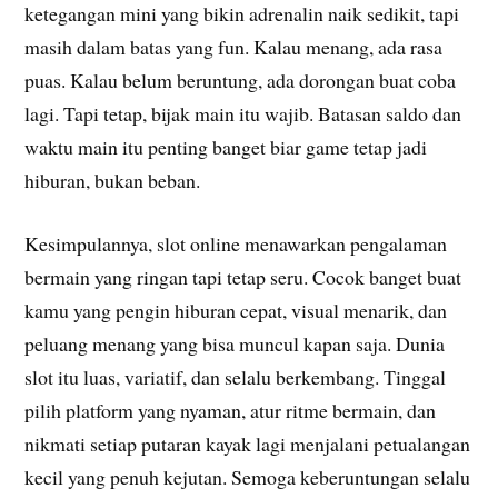
ketegangan mini yang bikin adrenalin naik sedikit, tapi
masih dalam batas yang fun. Kalau menang, ada rasa
puas. Kalau belum beruntung, ada dorongan buat coba
lagi. Tapi tetap, bijak main itu wajib. Batasan saldo dan
waktu main itu penting banget biar game tetap jadi
hiburan, bukan beban.
Kesimpulannya, slot online menawarkan pengalaman
bermain yang ringan tapi tetap seru. Cocok banget buat
kamu yang pengin hiburan cepat, visual menarik, dan
peluang menang yang bisa muncul kapan saja. Dunia
slot itu luas, variatif, dan selalu berkembang. Tinggal
pilih platform yang nyaman, atur ritme bermain, dan
nikmati setiap putaran kayak lagi menjalani petualangan
kecil yang penuh kejutan. Semoga keberuntungan selalu