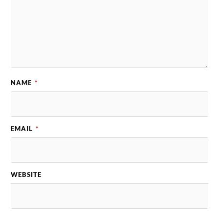
NAME
*
EMAIL
*
WEBSITE