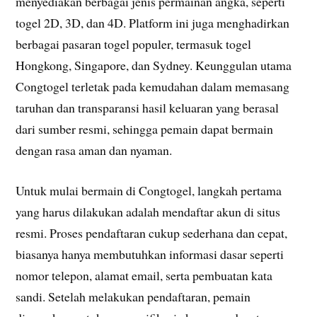
menyediakan berbagai jenis permainan angka, seperti
togel 2D, 3D, dan 4D. Platform ini juga menghadirkan
berbagai pasaran togel populer, termasuk togel
Hongkong, Singapore, dan Sydney. Keunggulan utama
Congtogel terletak pada kemudahan dalam memasang
taruhan dan transparansi hasil keluaran yang berasal
dari sumber resmi, sehingga pemain dapat bermain
dengan rasa aman dan nyaman.
Untuk mulai bermain di Congtogel, langkah pertama
yang harus dilakukan adalah mendaftar akun di situs
resmi. Proses pendaftaran cukup sederhana dan cepat,
biasanya hanya membutuhkan informasi dasar seperti
nomor telepon, alamat email, serta pembuatan kata
sandi. Setelah melakukan pendaftaran, pemain