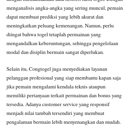
menganalisis angka-angka yang sering muncul, pemain
dapat membuat prediksi yang lebih akurat dan
meningkatkan peluang kemenangan. Namun, perlu
diingat bahwa togel tetaplah permainan yang
mengandalkan keberuntungan, sehingga pengelolaan
modal dan disiplin bermain sangat diperlukan.
Selain itu, Congtogel juga menyediakan layanan
pelanggan profesional yang siap membantu kapan saja
jika pemain mengalami kendala teknis ataupun
memiliki pertanyaan terkait permainan dan bonus yang
tersedia. Adanya customer service yang responsif
menjadi nilai tambah tersendiri yang membuat
pengalaman bermain lebih menyenangkan dan mudah.