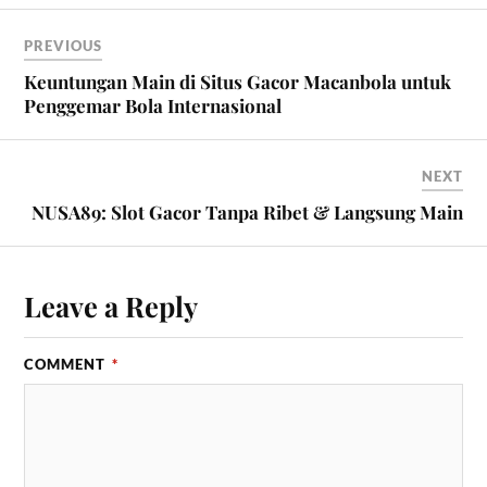
PREVIOUS
Keuntungan Main di Situs Gacor Macanbola untuk
Penggemar Bola Internasional
NEXT
NUSA89: Slot Gacor Tanpa Ribet & Langsung Main
Leave a Reply
COMMENT
*