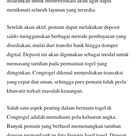
disarankan untuk memverifikasi akun agar dapat
menikmati seluruh layanan yang tersedia.
Setelah akun aktif, pemain dapat melakukan deposit
saldo menggunakan berbagai metode pembayaran yang
disediakan, mulai dari transfer bank hingga dompet
digital. Deposit ini akan digunakan sebagai modal untuk
memasang taruhan pada permainan togel yang
diinginkan. Congtogel dikenal menyediakan transaksi
yang cepat dan aman, sehingga para pemain tidak perlu
khawatir terkait masalah keuangan.
Salah satu aspek penting dalam bermain togel di
Congtogel adalah memahami pola keluaran angka.
Banyak pemain yang berhasil memenangkan taruhan
dengan memanfaatkan data historis hasil togel. Dengan