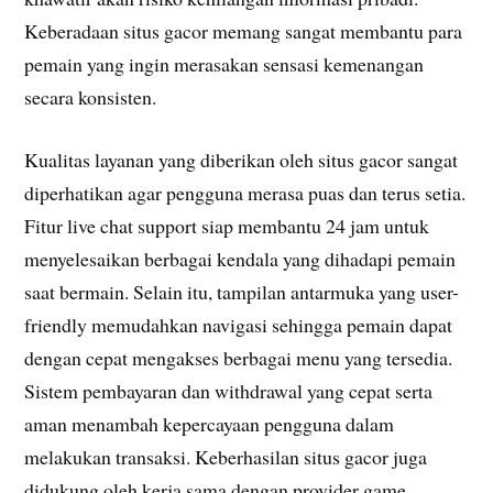
Keberadaan situs gacor memang sangat membantu para
pemain yang ingin merasakan sensasi kemenangan
secara konsisten.
Kualitas layanan yang diberikan oleh situs gacor sangat
diperhatikan agar pengguna merasa puas dan terus setia.
Fitur live chat support siap membantu 24 jam untuk
menyelesaikan berbagai kendala yang dihadapi pemain
saat bermain. Selain itu, tampilan antarmuka yang user-
friendly memudahkan navigasi sehingga pemain dapat
dengan cepat mengakses berbagai menu yang tersedia.
Sistem pembayaran dan withdrawal yang cepat serta
aman menambah kepercayaan pengguna dalam
melakukan transaksi. Keberhasilan situs gacor juga
didukung oleh kerja sama dengan provider game