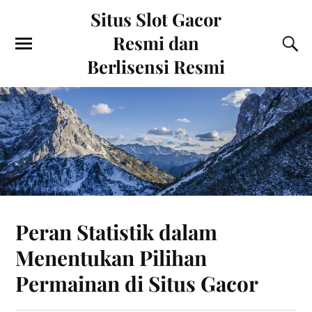
Situs Slot Gacor
Resmi dan
Berlisensi Resmi
Peran Statistik dalam
Menentukan Pilihan
Permainan di Situs Gacor