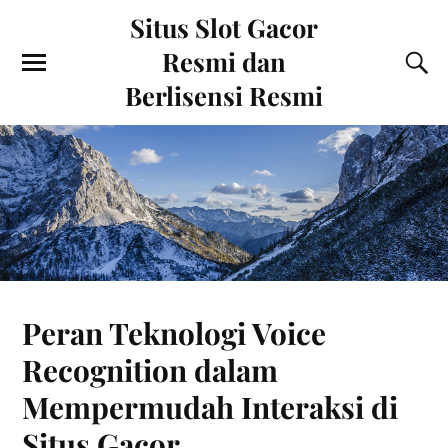
Situs Slot Gacor
Resmi dan
Berlisensi Resmi
Peran Teknologi Voice
Recognition dalam
Mempermudah Interaksi di
Situs Gacor