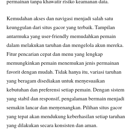
permainan tanpa khawatir risiko keamanan data.
Kemudahan akses dan navigasi menjadi salah satu
keunggulan dari situs gacor yang terbaik. Tampilan
antarmuka yang user-friendly memudahkan pemain
dalam melakukan taruhan dan mengelola akun mereka.
Fitur pencarian cepat dan menu yang lengkap
memungkinkan pemain menemukan jenis permainan
favorit dengan mudah. Tidak hanya itu, variasi taruhan
yang beragam disediakan untuk menyesuaikan
kebutuhan dan preferensi setiap pemain. Dengan sistem
yang stabil dan responsif, pengalaman bermain menjadi
semakin lancar dan menyenangkan. Pilihan situs gacor
yang tepat akan mendukung keberhasilan setiap taruhan
yang dilakukan secara konsisten dan aman.