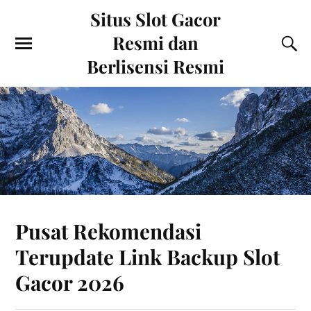
Situs Slot Gacor
Resmi dan
Berlisensi Resmi
Pusat Rekomendasi
Terupdate Link Backup Slot
Gacor 2026