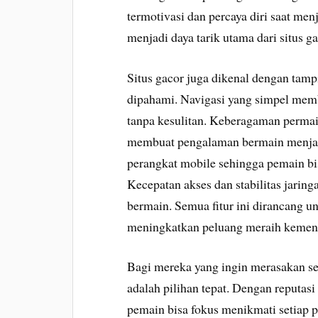
termotivasi dan percaya diri saat men
menjadi daya tarik utama dari situs 
Situs gacor juga dikenal dengan ta
dipahami. Navigasi yang simpel mem
tanpa kesulitan. Keberagaman permaina
membuat pengalaman bermain menjadi 
perangkat mobile sehingga pemain bis
Kecepatan akses dan stabilitas jarin
bermain. Semua fitur ini dirancang 
meningkatkan peluang meraih kemena
Bagi mereka yang ingin merasakan sen
adalah pilihan tepat. Dengan reputas
pemain bisa fokus menikmati setiap 