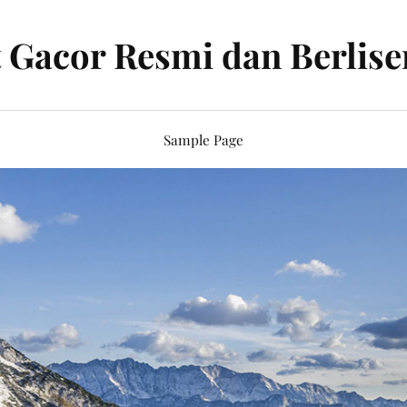
t Gacor Resmi dan Berlis
Sample Page