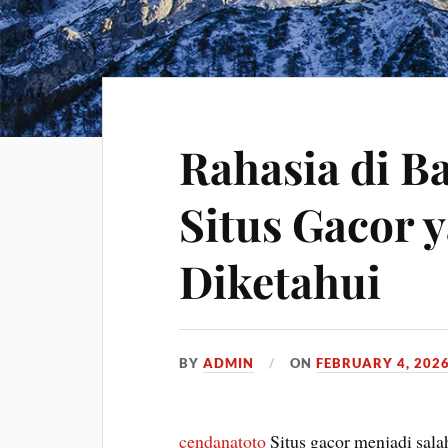
Rahasia di B
Situs Gacor 
Diketahui
BY
ADMIN
ON
FEBRUARY 4, 202
cendanatoto
Situs gacor menjadi salah