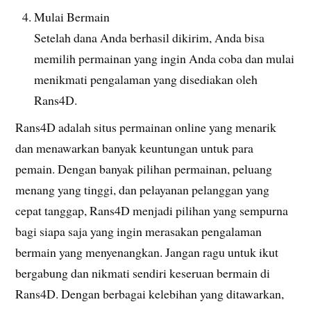
Mulai Bermain
Setelah dana Anda berhasil dikirim, Anda bisa
memilih permainan yang ingin Anda coba dan mulai
menikmati pengalaman yang disediakan oleh
Rans4D.
Rans4D adalah situs permainan online yang menarik
dan menawarkan banyak keuntungan untuk para
pemain. Dengan banyak pilihan permainan, peluang
menang yang tinggi, dan pelayanan pelanggan yang
cepat tanggap, Rans4D menjadi pilihan yang sempurna
bagi siapa saja yang ingin merasakan pengalaman
bermain yang menyenangkan. Jangan ragu untuk ikut
bergabung dan nikmati sendiri keseruan bermain di
Rans4D. Dengan berbagai kelebihan yang ditawarkan,