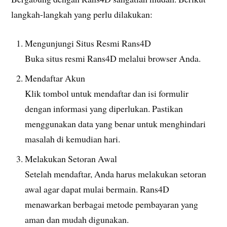
langkah-langkah yang perlu dilakukan:
Mengunjungi Situs Resmi Rans4D
Buka situs resmi Rans4D melalui browser Anda.
Mendaftar Akun
Klik tombol untuk mendaftar dan isi formulir
dengan informasi yang diperlukan. Pastikan
menggunakan data yang benar untuk menghindari
masalah di kemudian hari.
Melakukan Setoran Awal
Setelah mendaftar, Anda harus melakukan setoran
awal agar dapat mulai bermain. Rans4D
menawarkan berbagai metode pembayaran yang
aman dan mudah digunakan.