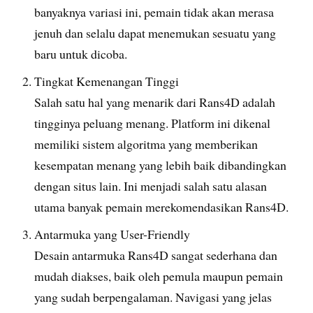
banyaknya variasi ini, pemain tidak akan merasa
jenuh dan selalu dapat menemukan sesuatu yang
baru untuk dicoba.
Tingkat Kemenangan Tinggi
Salah satu hal yang menarik dari Rans4D adalah
tingginya peluang menang. Platform ini dikenal
memiliki sistem algoritma yang memberikan
kesempatan menang yang lebih baik dibandingkan
dengan situs lain. Ini menjadi salah satu alasan
utama banyak pemain merekomendasikan Rans4D.
Antarmuka yang User-Friendly
Desain antarmuka Rans4D sangat sederhana dan
mudah diakses, baik oleh pemula maupun pemain
yang sudah berpengalaman. Navigasi yang jelas