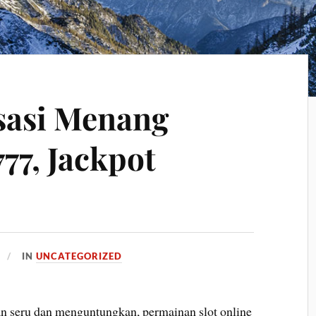
sasi Menang
777, Jackpot
IN
UNCATEGORIZED
n seru dan menguntungkan, permainan slot online