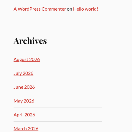
A WordPress Commenter
on
Hello world!
Archives
August 2026
July 2026
June 2026
May 2026
April 2026
March 2026