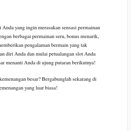
gi Anda yang ingin merasakan sensasi permainan
engan berbagai permainan seru, bonus menarik,
memberikan pengalaman bermain yang tak
rkan diri Anda dan mulai petualangan slot Anda
esar menanti Anda di ujung putaran berikutnya!
 kemenangan besar? Bergabunglah sekarang di
kemenangan yang luar biasa!