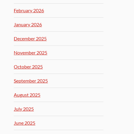
February 2026
January 2026
December 2025
November 2025
October 2025
September 2025
August 2025
July 2025
June 2025