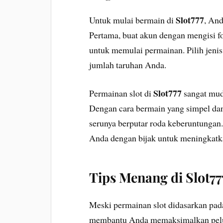
Slot777
Untuk mulai bermain di
, An
Pertama, buat akun dengan mengisi fo
untuk memulai permainan. Pilih jenis
jumlah taruhan Anda.
Slot777
Permainan slot di
sangat mud
Dengan cara bermain yang simpel dan
serunya berputar roda keberuntungan.
Anda dengan bijak untuk meningkatk
Tips Menang di Slot77
Meski permainan slot didasarkan pada
membantu Anda memaksimalkan pel