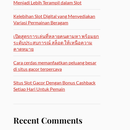
Menjadi Lebih Terampil dalam Slot
Kelebihan Slot Digital yang Menyediakan
Variasi Permainan Beragam
เปิดสูตรการเล่นที่หลายคนตามหา พร้อมยก
ระดับประสบการณ์ สล็อต ให้เหนือความ
คาดหมาย
Cara cerdas memanfaatkan peluang besar
di situs gacor terpercaya
Situs Slot Gacor Dengan Bonus Cashback
Setiap Hari Untuk Pemain
Recent Comments