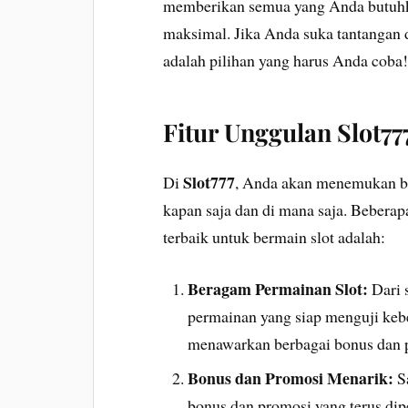
memberikan semua yang Anda butuhka
maksimal. Jika Anda suka tantangan d
adalah pilihan yang harus Anda coba
Fitur Unggulan Slot77
Slot777
Di
, Anda akan menemukan be
kapan saja dan di mana saja. Bebera
terbaik untuk bermain slot adalah:
Beragam Permainan Slot:
Dari s
permainan yang siap menguji keb
menawarkan berbagai bonus dan 
Bonus dan Promosi Menarik:
Sa
bonus dan promosi yang terus dip