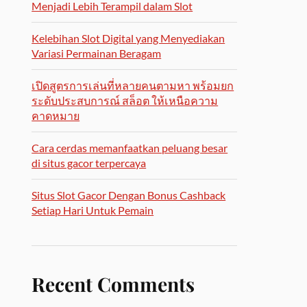
Menjadi Lebih Terampil dalam Slot
Kelebihan Slot Digital yang Menyediakan
Variasi Permainan Beragam
เปิดสูตรการเล่นที่หลายคนตามหา พร้อมยก
ระดับประสบการณ์ สล็อต ให้เหนือความ
คาดหมาย
Cara cerdas memanfaatkan peluang besar
di situs gacor terpercaya
Situs Slot Gacor Dengan Bonus Cashback
Setiap Hari Untuk Pemain
Recent Comments