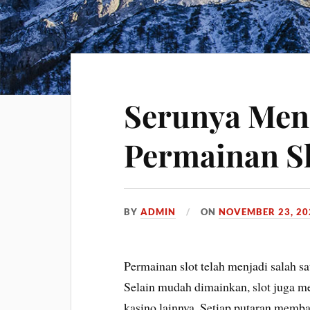
Serunya Men
Permainan Sl
BY
ADMIN
ON
NOVEMBER 23, 20
Permainan slot telah menjadi salah sa
Selain mudah dimainkan, slot juga m
kasino lainnya. Setiap putaran mem