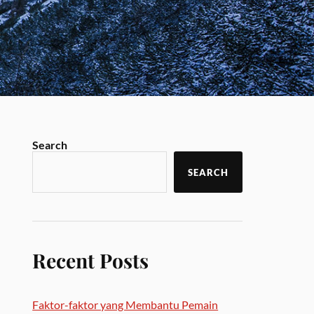
Search
SEARCH
Recent Posts
Faktor-faktor yang Membantu Pemain