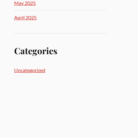
May 2025
April 2025
Categories
Uncategorized