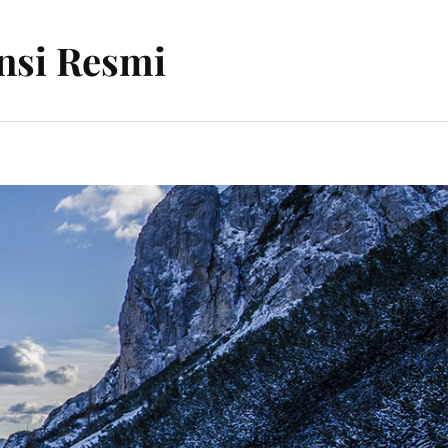
ensi Resmi