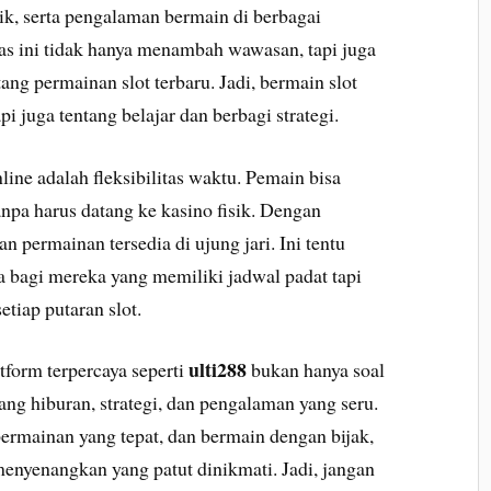
rik, serta pengalaman bermain di berbagai
s ini tidak hanya menambah wawasan, tapi juga
ng permainan slot terbaru. Jadi, bermain slot
i juga tentang belajar dan berbagi strategi.
line adalah fleksibilitas waktu. Pemain bisa
anpa harus datang ke kasino fisik. Dengan
n permainan tersedia di ujung jari. Ini tentu
ma bagi mereka yang memiliki jadwal padat tapi
etiap putaran slot.
ulti288
atform terpercaya seperti
bukan hanya soal
ang hiburan, strategi, dan pengalaman yang seru.
rmainan yang tepat, dan bermain dengan bijak,
menyenangkan yang patut dinikmati. Jadi, jangan