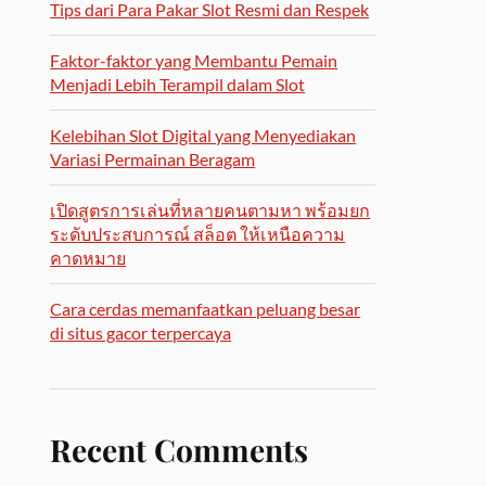
Tips dari Para Pakar Slot Resmi dan Respek
Faktor-faktor yang Membantu Pemain
Menjadi Lebih Terampil dalam Slot
Kelebihan Slot Digital yang Menyediakan
Variasi Permainan Beragam
เปิดสูตรการเล่นที่หลายคนตามหา พร้อมยก
ระดับประสบการณ์ สล็อต ให้เหนือความ
คาดหมาย
Cara cerdas memanfaatkan peluang besar
di situs gacor terpercaya
Recent Comments