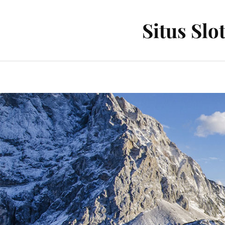
Situs Slo