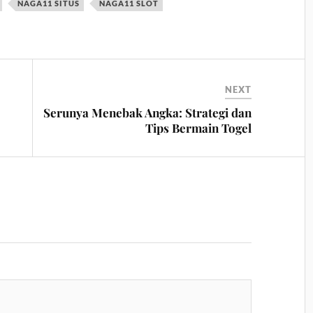
NAGA11 SITUS
NAGA11 SLOT
NEXT
Serunya Menebak Angka: Strategi dan
Tips Bermain Togel