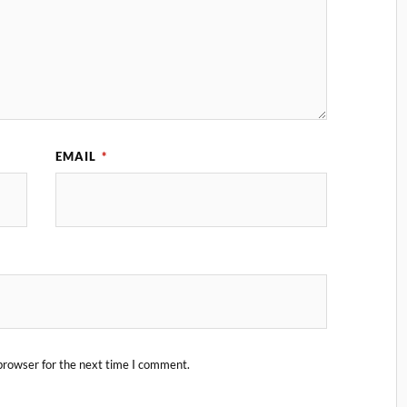
EMAIL
*
browser for the next time I comment.