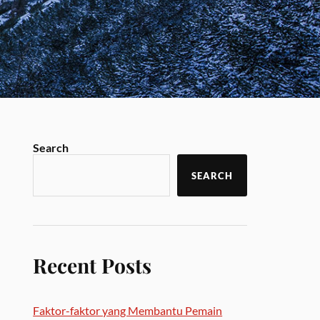
Search
SEARCH
Recent Posts
Faktor-faktor yang Membantu Pemain