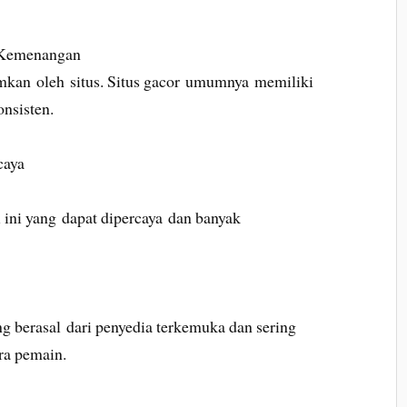
k Kemenangan
kan oleh situs. Situs gacor umumnya memiliki
nsisten.
caya
i ini yang dapat dipercaya dan banyak
g berasal dari penyedia terkemuka dan sering
ra pemain.