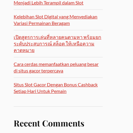
Menjadi Lebih Terampil dalam Slot
Kelebihan Slot Digital yang Menyediakan
Variasi Permainan Beragam
เปิดสูตรการเล่นที่หลายคนตามหา พร้อมยก
ระดับประสบการณ์ สล็อต ให้เหนือความ
คาดหมาย
Cara cerdas memanfaatkan peluang besar
di situs gacor terpercaya
Situs Slot Gacor Dengan Bonus Cashback
Setiap Hari Untuk Pemain
Recent Comments