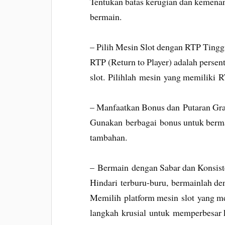
Tentukan batas kerugian dan kemena
bermain.
– Pilih Mesin Slot dengan RTP Tingg
RTP (Return to Player) adalah perse
slot. Pilihlah mesin yang memiliki R
– Manfaatkan Bonus dan Putaran Gra
Gunakan berbagai bonus untuk berma
tambahan.
– Bermain dengan Sabar dan Konsis
Hindari terburu-buru, bermainlah den
Memilih platform mesin slot yang me
langkah krusial untuk memperbesa