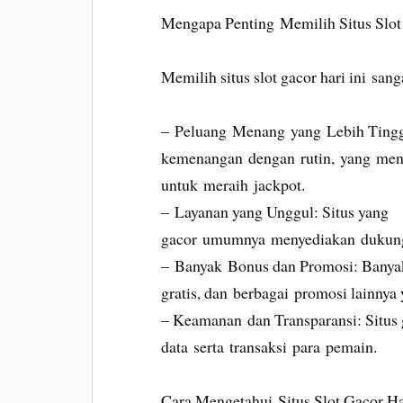
Mengapa Penting Memilih Situs Slot 
Memilih situs slot gacor hari ini san
– Peluang Menang yang Lebih Tinggi
kemenangan dengan rutin, yang me
untuk meraih jackpot.
– Layanan yang Unggul: Situs yang
gacor umumnya menyediakan dukunga
– Banyak Bonus dan Promosi: Banyak
gratis, dan berbagai promosi lainny
– Keamanan dan Transparansi: Situs
data serta transaksi para pemain.
Cara Mengetahui Situs Slot Gacor Ha