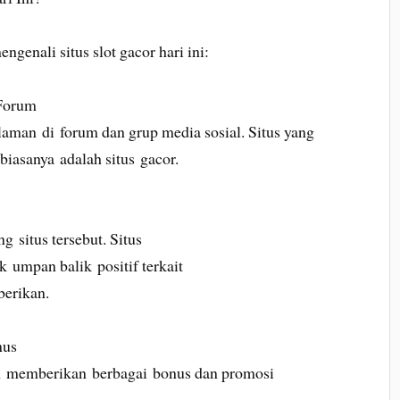
ngenali situs slot gacor hari ini:
 Forum
aman di forum dan grup media sosial. Situs yang
biasanya adalah situs gacor.
g situs tersebut. Situs
umpan balik positif terkait
berikan.
nus
am memberikan berbagai bonus dan promosi