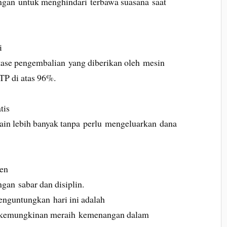
ngan untuk menghindari terbawa suasana saat
i
ntase pengembalian yang diberikan oleh mesin
TP di atas 96%.
tis
in lebih banyak tanpa perlu mengeluarkan dana
ten
gan sabar dan disiplin.
nguntungkan hari ini adalah
r kemungkinan meraih kemenangan dalam