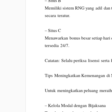
– Situs B
Memiliki sistem RNG yang adil dan
secara teratur.
– Situs C
Menawarkan bonus besar setiap hari 
tersedia 24/7.
Catatan: Selalu periksa lisensi ser
Tips Meningkatkan Kemenangan di Si
Untuk meningkatkan peluang meraih k
– Kelola Modal dengan Bijaksana