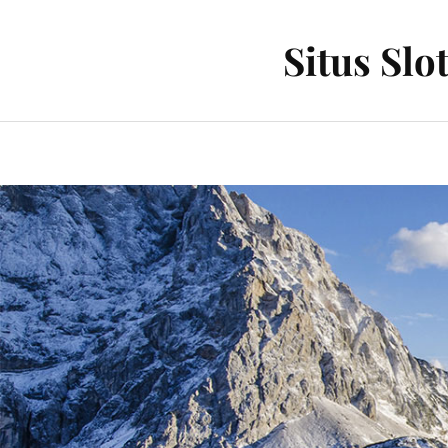
Situs Slo