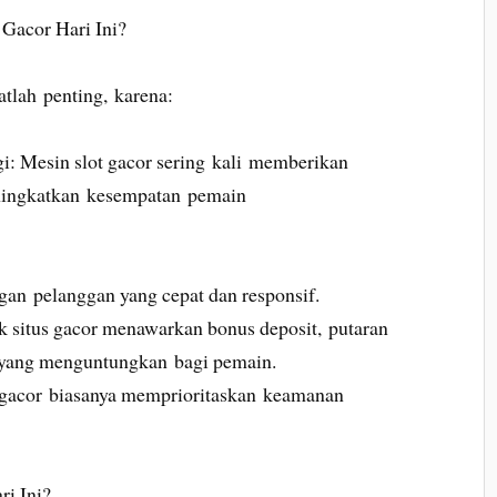
Gacor Hari Ini?
gatlah penting, karena:
: Mesin slot gacor sering kali memberikan
ningkatkan kesempatan pemain
n pelanggan yang cepat dan responsif.
 situs gacor menawarkan bonus deposit, putaran
a yang menguntungkan bagi pemain.
 gacor biasanya memprioritaskan keamanan
ri Ini?