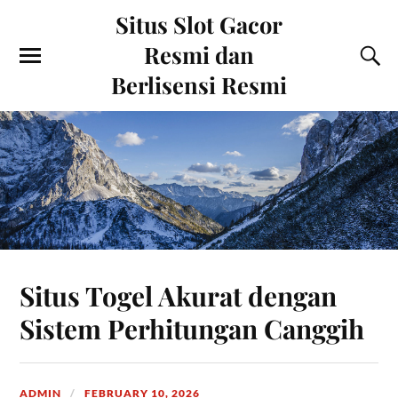
Situs Slot Gacor
Resmi dan
Berlisensi Resmi
Situs Togel Akurat dengan
Sistem Perhitungan Canggih
ADMIN
FEBRUARY 10, 2026