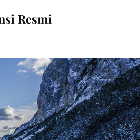
ensi Resmi