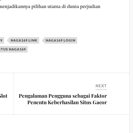
enjadikannya pilihan utama di dunia perjudian
9
NAGA169 LINK
NAGA169 LOGIN
ITUS NAGA169
NEXT
lot
Pengalaman Pengguna sebagai Faktor
Penentu Keberhasilan Situs Gacor