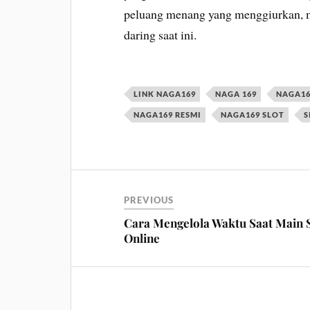
peluang menang yang menggiurkan, m
daring saat ini.
LINK NAGA169
NAGA 169
NAGA16
NAGA169 RESMI
NAGA169 SLOT
S
PREVIOUS
Cara Mengelola Waktu Saat Main S
Online