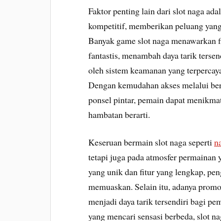
Faktor penting lain dari slot naga a
kompetitif, memberikan peluang yan
Banyak game slot naga menawarkan fit
fantastis, menambah daya tarik tersen
oleh sistem keamanan yang terpercaya
Dengan kemudahan akses melalui berb
ponsel pintar, pemain dapat menikmat
hambatan berarti.
Keseruan bermain slot naga seperti
n
tetapi juga pada atmosfer permainan
yang unik dan fitur yang lengkap, p
memuaskan. Selain itu, adanya promos
menjadi daya tarik tersendiri bagi pe
yang mencari sensasi berbeda, slot 