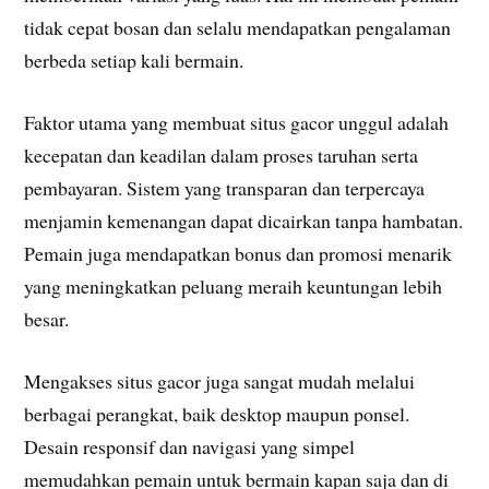
tidak cepat bosan dan selalu mendapatkan pengalaman
berbeda setiap kali bermain.
Faktor utama yang membuat situs gacor unggul adalah
kecepatan dan keadilan dalam proses taruhan serta
pembayaran. Sistem yang transparan dan terpercaya
menjamin kemenangan dapat dicairkan tanpa hambatan.
Pemain juga mendapatkan bonus dan promosi menarik
yang meningkatkan peluang meraih keuntungan lebih
besar.
Mengakses situs gacor juga sangat mudah melalui
berbagai perangkat, baik desktop maupun ponsel.
Desain responsif dan navigasi yang simpel
memudahkan pemain untuk bermain kapan saja dan di