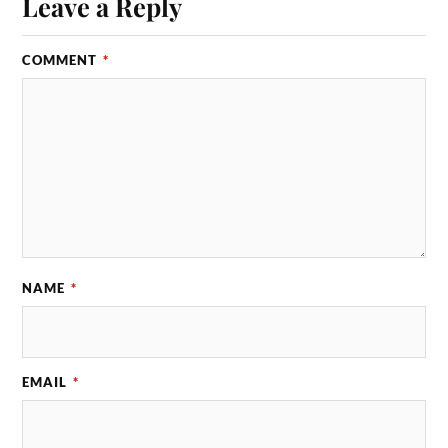
Leave a Reply
COMMENT
*
NAME
*
EMAIL
*