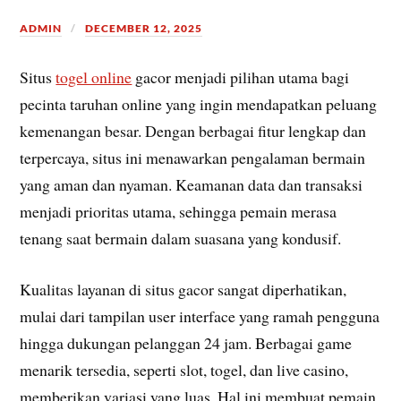
ADMIN
DECEMBER 12, 2025
Situs
togel online
gacor menjadi pilihan utama bagi
pecinta taruhan online yang ingin mendapatkan peluang
kemenangan besar. Dengan berbagai fitur lengkap dan
terpercaya, situs ini menawarkan pengalaman bermain
yang aman dan nyaman. Keamanan data dan transaksi
menjadi prioritas utama, sehingga pemain merasa
tenang saat bermain dalam suasana yang kondusif.
Kualitas layanan di situs gacor sangat diperhatikan,
mulai dari tampilan user interface yang ramah pengguna
hingga dukungan pelanggan 24 jam. Berbagai game
menarik tersedia, seperti slot, togel, dan live casino,
memberikan variasi yang luas. Hal ini membuat pemain