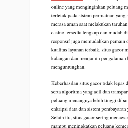
online yang menginginkan peluang me
terletak pada sistem permainan yang s
merasa aman saat melakukan taruhan. 
casino tersedia lengkap dan mudah dia
responsif juga memudahkan pemain d
kualitas layanan terbaik, situs gaco
kalangan dan menjamin pengalaman 
menguntungkan.
Keberhasilan situs gacor tidak lepas 
serta algoritma yang adil dan transp
peluang menangnya lebih tinggi diban
enkripsi data dan sistem pembayara
Selain itu, situs gacor sering menaw
mampu meningkatkan peluang kemena