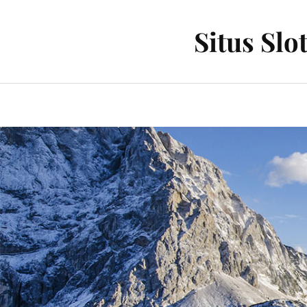
Situs Slo