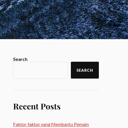
Search
SEARCH
Recent Posts
Faktor-faktor yang Membantu Pemain