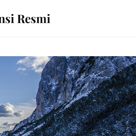
ensi Resmi