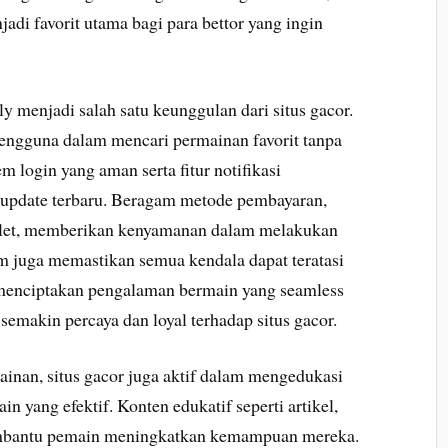
jadi favorit utama bagi para bettor yang ingin
y menjadi salah satu keunggulan dari situs gacor.
ngguna dalam mencari permainan favorit tanpa
m login yang aman serta fitur notifikasi
pdate terbaru. Beragam metode pembayaran,
wallet, memberikan kenyamanan dalam melakukan
m juga memastikan semua kendala dapat teratasi
 menciptakan pengalaman bermain yang seamless
emakin percaya dan loyal terhadap situs gacor.
ainan, situs gacor juga aktif dalam mengedukasi
in yang efektif. Konten edukatif seperti artikel,
membantu pemain meningkatkan kemampuan mereka.