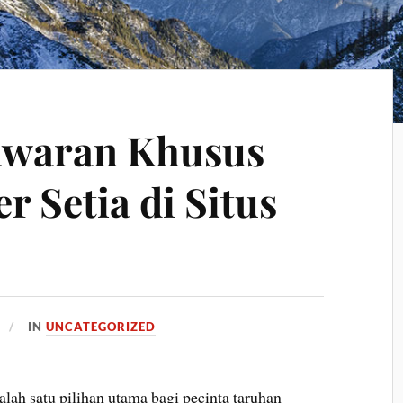
nawaran Khusus
 Setia di Situs
IN
UNCATEGORIZED
alah satu pilihan utama bagi pecinta taruhan