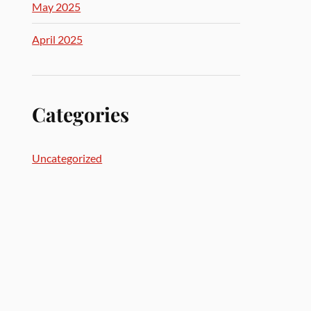
May 2025
April 2025
Categories
Uncategorized