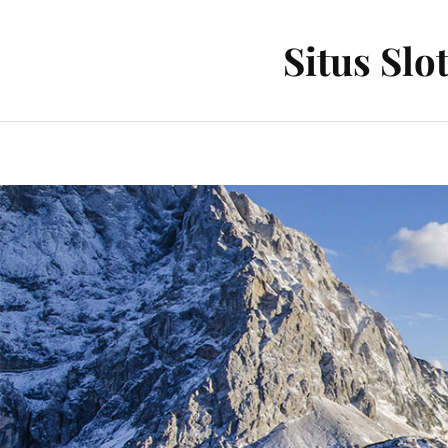
Situs Slo