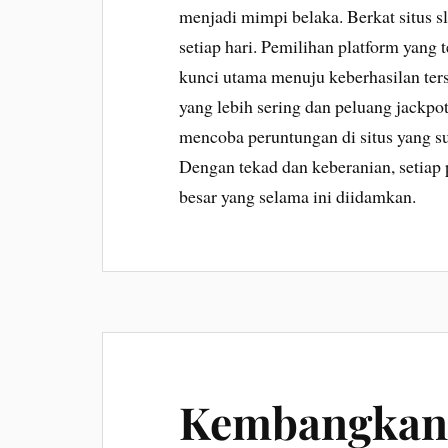
menjadi mimpi belaka. Berkat situs sl
setiap hari. Pemilihan platform yang 
kunci utama menuju keberhasilan ter
yang lebih sering dan peluang jackpot
mencoba peruntungan di situs yang su
Dengan tekad dan keberanian, setia
besar yang selama ini diidamkan.
Kembangkan S