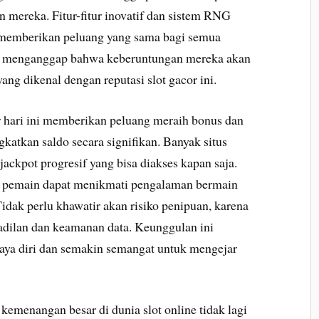
 mereka. Fitur-fitur inovatif dan sistem RNG
n memberikan peluang yang sama bagi semua
ang menganggap bahwa keberuntungan mereka akan
yang dikenal dengan reputasi slot gacor ini.
or hari ini memberikan peluang meraih bonus dan
tkan saldo secara signifikan. Banyak situs
ackpot progresif yang bisa diakses kapan saja.
r, pemain dapat menikmati pengalaman bermain
idak perlu khawatir akan risiko penipuan, karena
adilan dan keamanan data. Keunggulan ini
ya diri dan semakin semangat untuk mengejar
kemenangan besar di dunia slot online tidak lagi