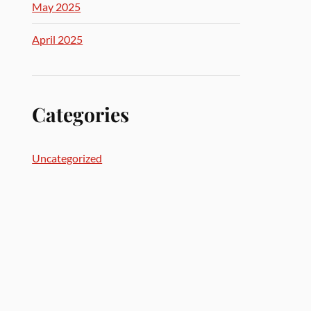
May 2025
April 2025
Categories
Uncategorized