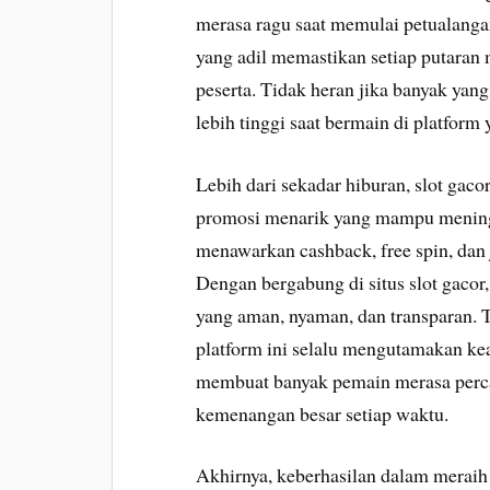
merasa ragu saat memulai petualangan
yang adil memastikan setiap putara
peserta. Tidak heran jika banyak y
lebih tinggi saat bermain di platform 
Lebih dari sekadar hiburan, slot gac
promosi menarik yang mampu meningka
menawarkan cashback, free spin, dan j
Dengan bergabung di situs slot gaco
yang aman, nyaman, dan transparan. T
platform ini selalu mengutamakan ke
membuat banyak pemain merasa perca
kemenangan besar setiap waktu.
Akhirnya, keberhasilan dalam meraih 