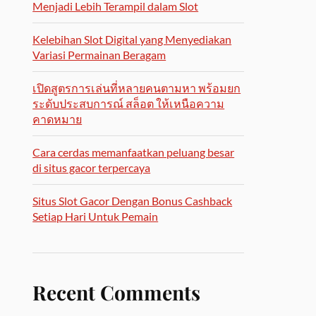
Menjadi Lebih Terampil dalam Slot
Kelebihan Slot Digital yang Menyediakan
Variasi Permainan Beragam
เปิดสูตรการเล่นที่หลายคนตามหา พร้อมยก
ระดับประสบการณ์ สล็อต ให้เหนือความ
คาดหมาย
Cara cerdas memanfaatkan peluang besar
di situs gacor terpercaya
Situs Slot Gacor Dengan Bonus Cashback
Setiap Hari Untuk Pemain
Recent Comments