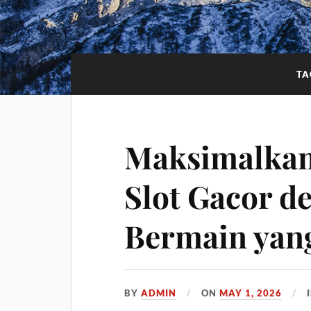
TA
Maksimalkan 
Slot Gacor d
Bermain yan
BY
ADMIN
ON
MAY 1, 2026