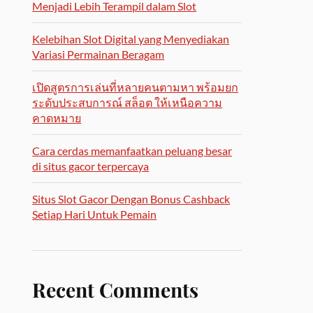
Menjadi Lebih Terampil dalam Slot
Kelebihan Slot Digital yang Menyediakan
Variasi Permainan Beragam
เปิดสูตรการเล่นที่หลายคนตามหา พร้อมยก
ระดับประสบการณ์ สล็อต ให้เหนือความ
คาดหมาย
Cara cerdas memanfaatkan peluang besar
di situs gacor terpercaya
Situs Slot Gacor Dengan Bonus Cashback
Setiap Hari Untuk Pemain
Recent Comments