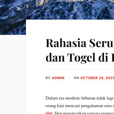
Rahasia Seru
dan Togel di 
BY
ADMIN
ON
OCTOBER 24, 202
Dalam era modern, hiburan tidak lagi 
orang kini mencari pengalaman seru m
slot
. Slot menawarkan sensasi meneg