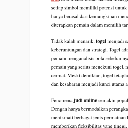
setiap simbol memiliki potensi untu
hanya berasal dari kemungkinan menang
diterapkan pemain dalam memilih tar
togel
Tidak kalah menarik,
menjadi s
keberuntungan dan strategi. Togel a
pemain menganalisis pola sebelumny
pemain yang serius menekuni togel, m
cermat. Meski demikian, togel tetap
dan kesabaran menjadi kunci utama 
judi online
Fenomena
semakin popul
Dengan hanya bermodalkan perangkat 
menikmati berbagai jenis permainan 
memberikan fleksibilitas yang tingg