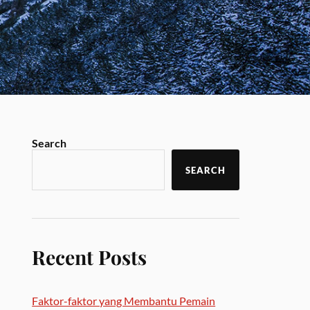
Search
SEARCH
Recent Posts
Faktor-faktor yang Membantu Pemain