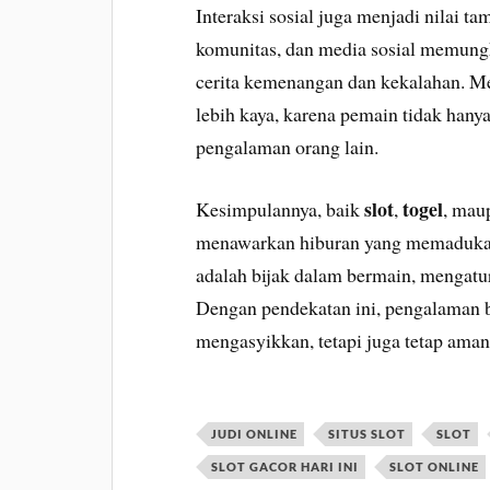
Interaksi sosial juga menjadi nilai 
komunitas, dan media sosial memungk
cerita kemenangan dan kekalahan. Me
lebih kaya, karena pemain tidak hanya 
pengalaman orang lain.
slot
togel
Kesimpulannya, baik
,
, mau
menawarkan hiburan yang memadukan 
adalah bijak dalam bermain, mengatu
Dengan pendekatan ini, pengalaman 
mengasyikkan, tetapi juga tetap ama
JUDI ONLINE
SITUS SLOT
SLOT
SLOT GACOR HARI INI
SLOT ONLINE