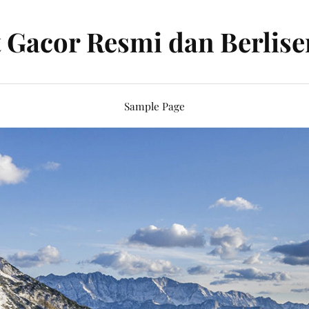
t Gacor Resmi dan Berlis
Sample Page