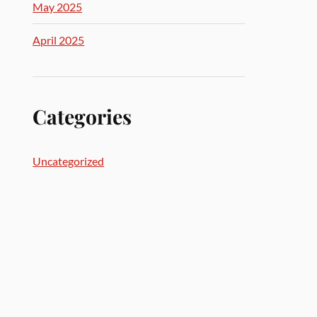
May 2025
April 2025
Categories
Uncategorized