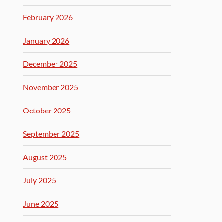
February 2026
January 2026
December 2025
November 2025
October 2025
September 2025
August 2025
July 2025
June 2025