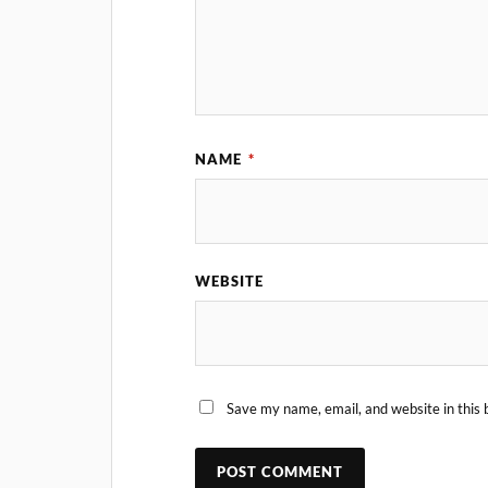
NAME
*
WEBSITE
Save my name, email, and website in this 