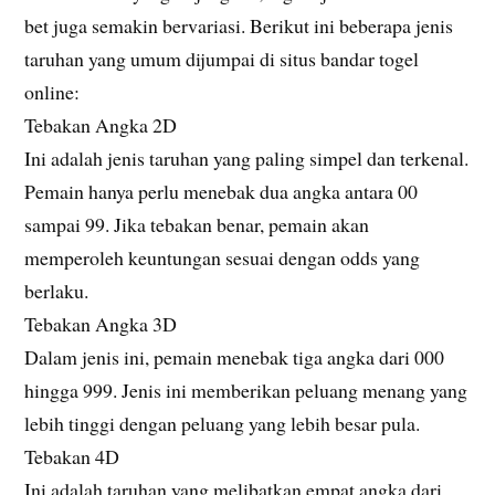
bet juga semakin bervariasi. Berikut ini beberapa jenis
taruhan yang umum dijumpai di situs bandar togel
online:
Tebakan Angka 2D
Ini adalah jenis taruhan yang paling simpel dan terkenal.
Pemain hanya perlu menebak dua angka antara 00
sampai 99. Jika tebakan benar, pemain akan
memperoleh keuntungan sesuai dengan odds yang
berlaku.
Tebakan Angka 3D
Dalam jenis ini, pemain menebak tiga angka dari 000
hingga 999. Jenis ini memberikan peluang menang yang
lebih tinggi dengan peluang yang lebih besar pula.
Tebakan 4D
Ini adalah taruhan yang melibatkan empat angka dari