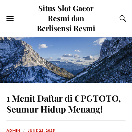
Situs Slot Gacor
Resmi dan
Berlisensi Resmi
1 Menit Daftar di CPGTOTO,
Seumur Hidup Menang!
ADMIN
JUNE 22, 2025