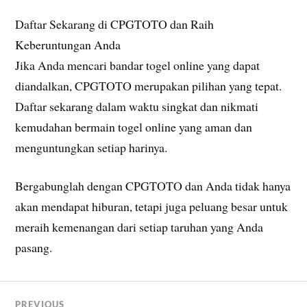
Daftar Sekarang di CPGTOTO dan Raih
Keberuntungan Anda
Jika Anda mencari bandar togel online yang dapat
diandalkan, CPGTOTO merupakan pilihan yang tepat.
Daftar sekarang dalam waktu singkat dan nikmati
kemudahan bermain togel online yang aman dan
menguntungkan setiap harinya.
Bergabunglah dengan CPGTOTO dan Anda tidak hanya
akan mendapat hiburan, tetapi juga peluang besar untuk
meraih kemenangan dari setiap taruhan yang Anda
pasang.
PREVIOUS