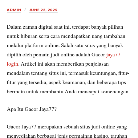
ADMIN
JUNE 22, 2025
Dalam zaman digital saat ini, terdapat banyak pilihan
untuk hiburan serta cara mendapatkan uang tambahan
melalui platform online. Salah satu situs yang banyak
dipilih oleh pemain judi online adalah Gacor
jaya77
login
. Artikel ini akan memberikan penjelasan
mendalam tentang situs ini, termasuk keuntungan, fitur-
fitur yang tersedia, aspek keamanan, dan beberapa tips
bermain untuk membantu Anda mencapai kemenangan.
Apa Itu Gacor Jaya77?
Gacor Jaya77 merupakan sebuah situs judi online yang
menyediakan berbagai jenis permainan kasino, taruhan