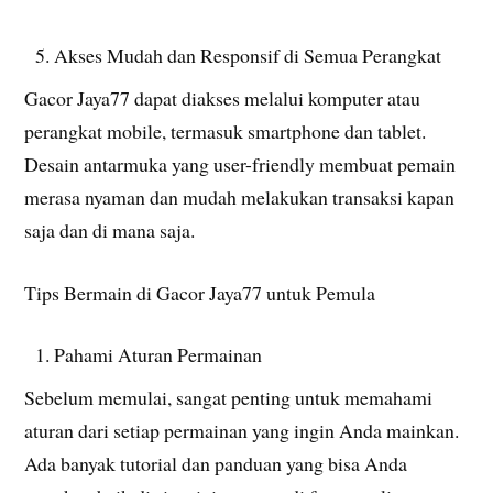
Akses Mudah dan Responsif di Semua Perangkat
Gacor Jaya77 dapat diakses melalui komputer atau
perangkat mobile, termasuk smartphone dan tablet.
Desain antarmuka yang user-friendly membuat pemain
merasa nyaman dan mudah melakukan transaksi kapan
saja dan di mana saja.
Tips Bermain di Gacor Jaya77 untuk Pemula
Pahami Aturan Permainan
Sebelum memulai, sangat penting untuk memahami
aturan dari setiap permainan yang ingin Anda mainkan.
Ada banyak tutorial dan panduan yang bisa Anda