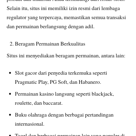
Selain itu, situs ini memiliki izin resmi dari lembaga
regulator yang terpercaya, memastikan semua transaksi
dan permainan berlangsung dengan adil.
Beragam Permainan Berkualitas
Situs ini menyediakan beragam permainan, antara lain:
Slot gacor dari penyedia terkemuka seperti
Pragmatic Play, PG Soft, dan Habanero.
Permainan kasino langsung seperti blackjack,
roulette, dan baccarat.
Buku olahraga dengan berbagai pertandingan
internasional.
Togel dan berbagai permainan lain yang populer di