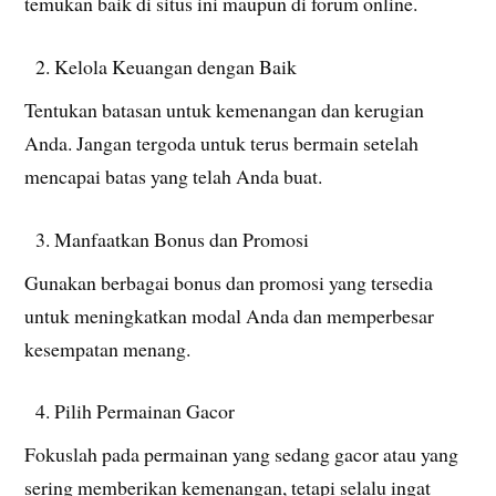
temukan baik di situs ini maupun di forum online.
Kelola Keuangan dengan Baik
Tentukan batasan untuk kemenangan dan kerugian
Anda. Jangan tergoda untuk terus bermain setelah
mencapai batas yang telah Anda buat.
Manfaatkan Bonus dan Promosi
Gunakan berbagai bonus dan promosi yang tersedia
untuk meningkatkan modal Anda dan memperbesar
kesempatan menang.
Pilih Permainan Gacor
Fokuslah pada permainan yang sedang gacor atau yang
sering memberikan kemenangan, tetapi selalu ingat