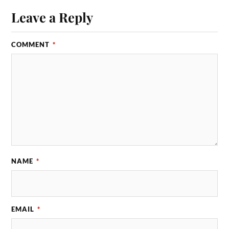
Leave a Reply
COMMENT
*
NAME
*
EMAIL
*