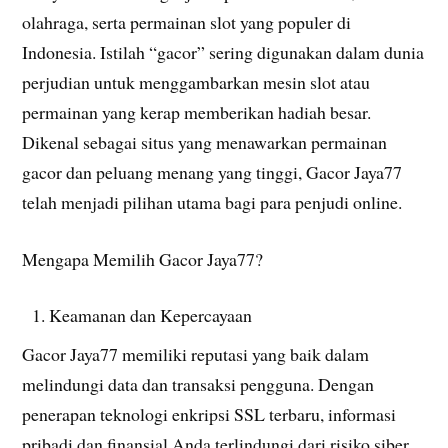
olahraga, serta permainan slot yang populer di
Indonesia. Istilah “gacor” sering digunakan dalam dunia
perjudian untuk menggambarkan mesin slot atau
permainan yang kerap memberikan hadiah besar.
Dikenal sebagai situs yang menawarkan permainan
gacor dan peluang menang yang tinggi, Gacor Jaya77
telah menjadi pilihan utama bagi para penjudi online.
Mengapa Memilih Gacor Jaya77?
Keamanan dan Kepercayaan
Gacor Jaya77 memiliki reputasi yang baik dalam
melindungi data dan transaksi pengguna. Dengan
penerapan teknologi enkripsi SSL terbaru, informasi
pribadi dan finansial Anda terlindungi dari risiko siber.