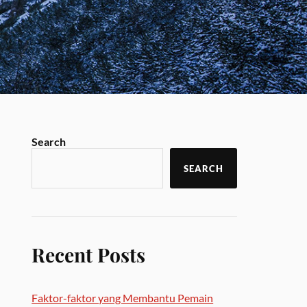
Search
SEARCH
Recent Posts
Faktor-faktor yang Membantu Pemain