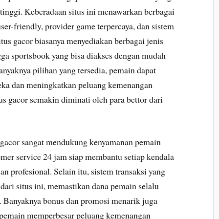
inggi. Keberadaan situs ini menawarkan berbagai
user-friendly, provider game terpercaya, dan sistem
itus gacor biasanya menyediakan berbagai jenis
ngga sportsbook yang bisa diakses dengan mudah
anyaknya pilihan yang tersedia, pemain dapat
reka dan meningkatkan peluang kemenangan
tus gacor semakin diminati oleh para bettor dari
us gacor sangat mendukung kenyamanan pemain
tomer service 24 jam siap membantu setiap kendala
n profesional. Selain itu, sistem transaksi yang
dari situs ini, memastikan dana pemain selalu
a. Banyaknya bonus dan promosi menarik juga
u pemain memperbesar peluang kemenangan