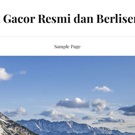
t Gacor Resmi dan Berlis
Sample Page