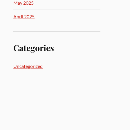
May 2025
April 2025
Categories
Uncategorized