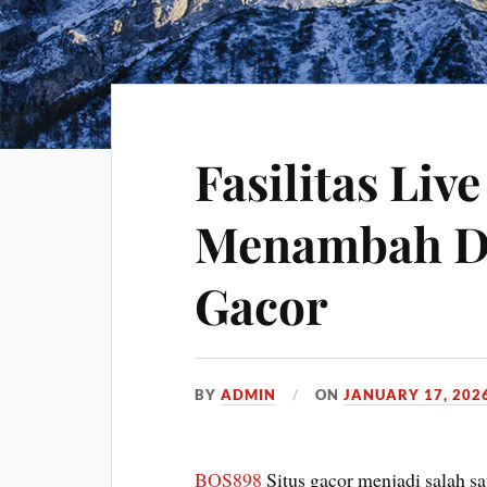
Fasilitas Liv
Menambah Da
Gacor
BY
ADMIN
ON
JANUARY 17, 202
BOS898
Situs gacor menjadi salah sa