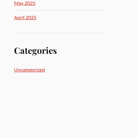
May 2025
April 2025
Categories
Uncategorized