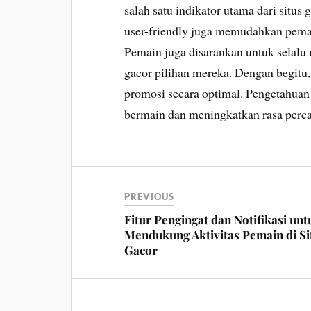
salah satu indikator utama dari situs
user-friendly juga memudahkan pema
Pemain juga disarankan untuk selalu m
gacor pilihan mereka. Dengan begitu
promosi secara optimal. Pengetahuan
bermain dan meningkatkan rasa percay
PREVIOUS
Fitur Pengingat dan Notifikasi unt
Mendukung Aktivitas Pemain di Si
Gacor