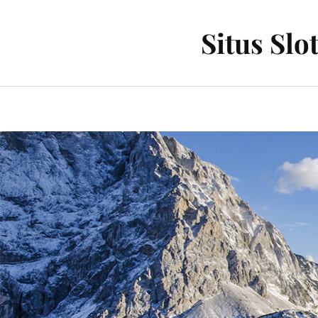
Situs Slo