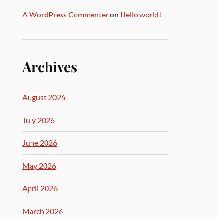
A WordPress Commenter
on
Hello world!
Archives
August 2026
July 2026
June 2026
May 2026
April 2026
March 2026