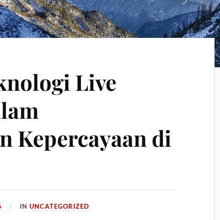
nologi Live
alam
n Kepercayaan di
6
IN
UNCATEGORIZED