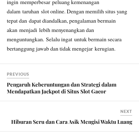
ingin memperbesar peluang kemenangan
dalam taruhan slot online. Dengan memilih situs yang
tepat dan dapat diandalkan, pengalaman bermain
akan menjadi lebih menyenangkan dan
menguntungkan. Selalu ingat untuk bermain secara
bertanggung jawab dan tidak mengejar kerugian.
PREVIOUS
Pengaruh Keberuntungan dan Strategi dalam
Mendapatkan Jackpot di Situs Slot Gacor
NEXT
Hiburan Seru dan Cara Asik Mengisi Waktu Luang