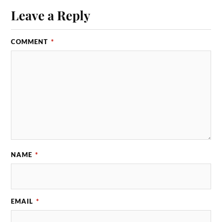
Leave a Reply
COMMENT
*
NAME
*
EMAIL
*