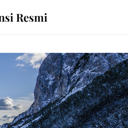
ensi Resmi