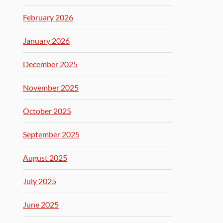
February 2026
January 2026
December 2025
November 2025
October 2025
September 2025
August 2025
July 2025
June 2025