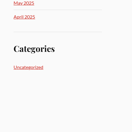
May 2025
April 2025
Categories
Uncategorized