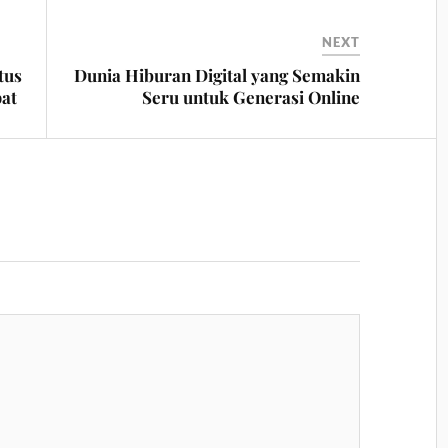
NEXT
tus
Dunia Hiburan Digital yang Semakin
at
Seru untuk Generasi Online