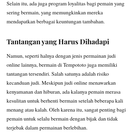
Selain itu, ada juga program loyalitas bagi pemain yang
sering bermain, yang memungkinkan mereka
mendapatkan berbagai keuntungan tambahan.
Tantangan yang Harus Dihadapi
Namun, seperti halnya dengan jenis permainan judi
online lainnya, bermain di Tempototo juga memiliki
tantangan tersendiri. Salah satunya adalah risiko
kecanduan judi. Meskipun judi online menawarkan
kenyamanan dan hiburan, ada kalanya pemain merasa
kesulitan untuk berhenti bermain setelah beberapa kali
menang atau kalah. Oleh karena itu, sangat penting bagi
pemain untuk selalu bermain dengan bijak dan tidak
terjebak dalam permainan berlebihan.