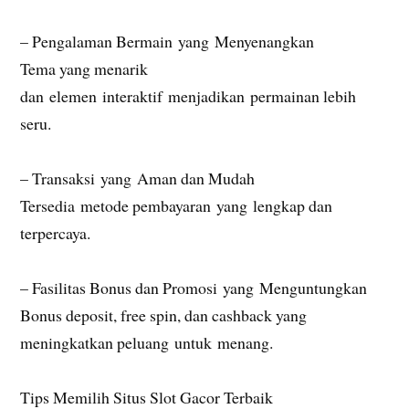
– Pengalaman Bermain yang Menyenangkan
Tema yang menarik
dan elemen interaktif menjadikan permainan lebih
seru.
– Transaksi yang Aman dan Mudah
Tersedia metode pembayaran yang lengkap dan
terpercaya.
– Fasilitas Bonus dan Promosi yang Menguntungkan
Bonus deposit, free spin, dan cashback yang
meningkatkan peluang untuk menang.
Tips Memilih Situs Slot Gacor Terbaik