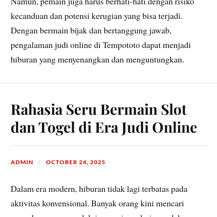
Namun, pemain juga harus berhati-hati dengan risiko
kecanduan dan potensi kerugian yang bisa terjadi.
Dengan bermain bijak dan bertanggung jawab,
pengalaman judi online di Tempototo dapat menjadi
hiburan yang menyenangkan dan menguntungkan.
Rahasia Seru Bermain Slot
dan Togel di Era Judi Online
ADMIN
OCTOBER 24, 2025
Dalam era modern, hiburan tidak lagi terbatas pada
aktivitas konvensional. Banyak orang kini mencari