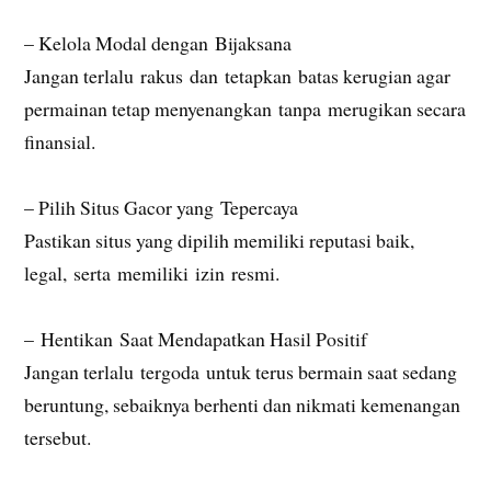
– Kelola Modal dengan Bijaksana
Jangan terlalu rakus dan tetapkan batas kerugian agar
permainan tetap menyenangkan tanpa merugikan secara
finansial.
– Pilih Situs Gacor yang Tepercaya
Pastikan situs yang dipilih memiliki reputasi baik,
legal, serta memiliki izin resmi.
– Hentikan Saat Mendapatkan Hasil Positif
Jangan terlalu tergoda untuk terus bermain saat sedang
beruntung, sebaiknya berhenti dan nikmati kemenangan
tersebut.