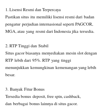
1. Lisensi Resmi dan Terpercaya
Pastikan situs itu memiliki lisensi resmi dari badan
pengatur perjudian internasional seperti PAGCOR,
MGA, atau yang resmi dari Indonesia jika tersedia.
2. RTP Tinggi dan Stabil
Situs gacor biasanya menyediakan mesin slot dengan
RTP lebih dari 95%. RTP yang tinggi
menunjukkan kemungkinan kemenangan yang lebih
besar.
3. Banyak Fitur Bonus
Tersedia bonus deposit, free spin, cashback,
dan berbagai bonus lainnya di situs gacor.