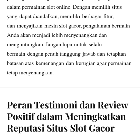
dalam permainan slot online. Dengan memilih situs
yang dapat diandalkan, memiliki berbagai fitur,
dan menyajikan mesin slot gacor, pengalaman bermain
Anda akan menjadi lebih menyenangkan dan
menguntungkan. Jangan lupa untuk selalu
bermain dengan penuh tanggung jawab dan tetapkan
batasan atas kemenangan dan kerugian agar permainan
tetap menyenangkan.
Peran Testimoni dan Review
Positif dalam Meningkatkan
Reputasi Situs Slot Gacor