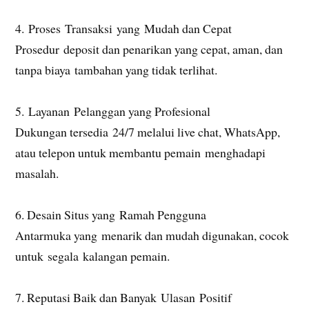
4. Proses Transaksi yang Mudah dan Cepat
Prosedur deposit dan penarikan yang cepat, aman, dan
tanpa biaya tambahan yang tidak terlihat.
5. Layanan Pelanggan yang Profesional
Dukungan tersedia 24/7 melalui live chat, WhatsApp,
atau telepon untuk membantu pemain menghadapi
masalah.
6. Desain Situs yang Ramah Pengguna
Antarmuka yang menarik dan mudah digunakan, cocok
untuk segala kalangan pemain.
7. Reputasi Baik dan Banyak Ulasan Positif