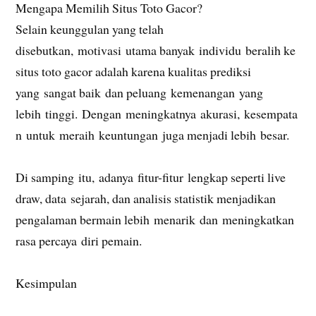
Mengapa Memilih Situs Toto Gacor?
Selain keunggulan yang telah
disebutkan, motivasi utama banyak individu beralih ke
situs toto gacor adalah karena kualitas prediksi
yang sangat baik dan peluang kemenangan yang
lebih tinggi. Dengan meningkatnya akurasi, kesempata
n untuk meraih keuntungan juga menjadi lebih besar.
Di samping itu, adanya fitur-fitur lengkap seperti live
draw, data sejarah, dan analisis statistik menjadikan
pengalaman bermain lebih menarik dan meningkatkan
rasa percaya diri pemain.
Kesimpulan