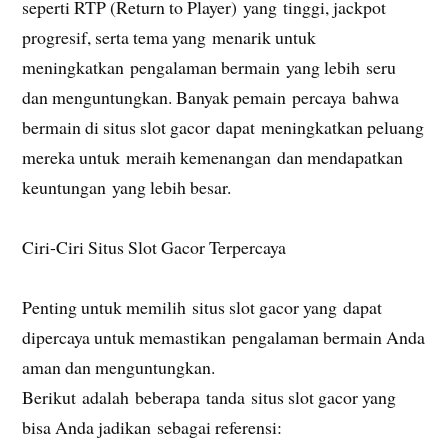
seperti RTP (Return to Player) yang tinggi, jackpot
progresif, serta tema yang menarik untuk
meningkatkan pengalaman bermain yang lebih seru
dan menguntungkan. Banyak pemain percaya bahwa
bermain di situs slot gacor dapat meningkatkan peluang
mereka untuk meraih kemenangan dan mendapatkan
keuntungan yang lebih besar.
Ciri-Ciri Situs Slot Gacor Terpercaya
Penting untuk memilih situs slot gacor yang dapat
dipercaya untuk memastikan pengalaman bermain Anda
aman dan menguntungkan.
Berikut adalah beberapa tanda situs slot gacor yang
bisa Anda jadikan sebagai referensi: