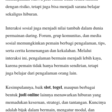
dengan risiko, tetapi juga bisa menjadi sarana belajar
sekaligus hiburan.
Interaksi sosial juga menjadi nilai tambah dalam dunia
permainan daring. Forum, grup komunitas, dan media
sosial memungkinkan pemain berbagi pengalaman, tips,
serta cerita kemenangan dan kekalahan. Melalui
interaksi ini, pengalaman bermain menjadi lebih kaya,
karena pemain tidak hanya bermain sendirian, tetapi
juga belajar dari pengalaman orang lain.
slot
togel
Kesimpulannya, baik
,
, maupun berbagai
judi online
bentuk
lainnya menawarkan hiburan yang
memadukan keseruan, strategi, dan tantangan. Kuncinya
adalah bijak dalam bermain, mengatur modal, dan